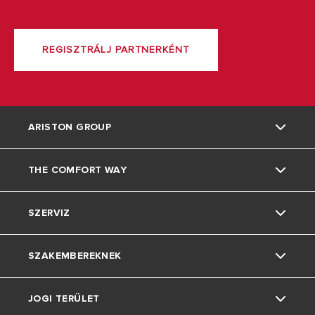
REGISZTRÁLJ PARTNERKÉNT
ARISTON GROUP
THE COMFORT WAY
Rólunk
SZERVIZ
A csoport
Az Ariston Világa
SZAKEMBEREKNEK
Állás
Tippek És Megoldások
Kapcsolat
JOGI TERÜLET
Otthoni Élet
Letöltések
Normatívák, Szabályok, Pályázatok