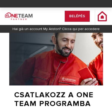
BELÉPÉS
Hai già un account My Ariston? Clicca qui per accedere
CSATLAKOZZ A ONE
TEAM PROGRAMBA