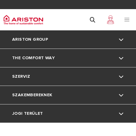
ARISTON GROUP
THE COMFORT WAY
Rólunk
SZERVIZ
A csoport
Az Ariston Világa
SZAKEMBEREKNEK
Állás
Tippek És Megoldások
Kapcsolat
JOGI TERÜLET
Otthoni Élet
Letöltések
Normatívák, Szabályok, Pályázatok
Promóciók
Engedélyek
One Team Program
Adatvédelem