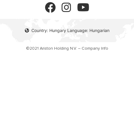
Környezet
Vevőszolgálat
Ariston Alliance A Tervezőknek
Cookie policy
Country: Hungary Language: Hungarian
Műszaki Konzultáció
©2021 Ariston Holding N.V. – Company Info