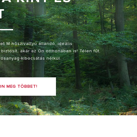
T
t M hőszivattyú állandó, ideális
biztosít, akár az Ön otthonában is! Télen fűt,
rosanyag-kibocsátás nélkül.
ON MEG TÖBBET!