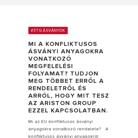
#3TG ÁSVÁNYOK
MI A KONFLIKTUSOS
ÁSVÁNYI ANYAGOKRA
VONATKOZÓ
MEGFELELÉSI
FOLYAMAT? TUDJON
MEG TÖBBET ERRŐL A
RENDELETRŐL ÉS
ARRÓL, HOGY MIT TESZ
AZ ARISTON GROUP
EZZEL KAPCSOLATBAN.
Mi az EU konfliktusos ásványi
anyagokra vonatkozó rendelete? A
konfliktusos ásványi anyagokról