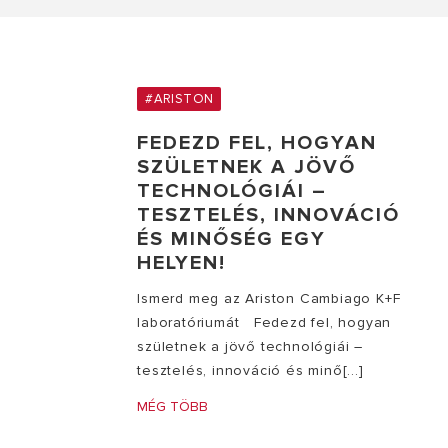
#ARISTON
FEDEZD FEL, HOGYAN
SZÜLETNEK A JÖVŐ
TECHNOLÓGIÁI –
TESZTELÉS, INNOVÁCIÓ
ÉS MINŐSÉG EGY
HELYEN!
Ismerd meg az Ariston Cambiago K+F
laboratóriumát Fedezd fel, hogyan
születnek a jövő technológiái –
tesztelés, innováció és minő[...]
MÉG TÖBB