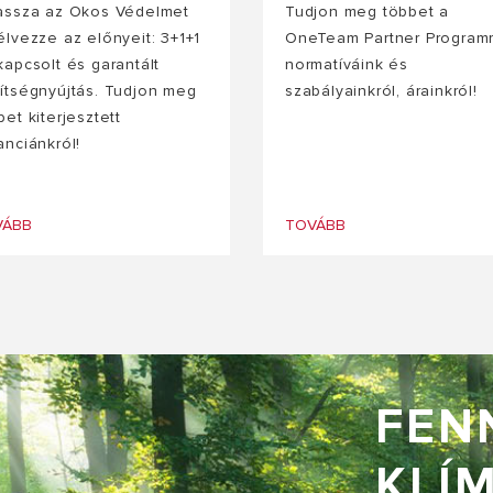
assza az Okos Védelmet
Tudjon meg többet a
élvezze az előnyeit: 3+1+1
OneTeam Partner Programr
kapcsolt és garantált
normatíváink és
ítségnyújtás. Tudjon meg
szabályainkról, árainkról!
bet kiterjesztett
anciánkról!
VÁBB
TOVÁBB
FEN
KLÍM