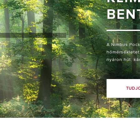
BEN
A Nimbus Pocke
hőmérsékletet 
nyáron hűt, ká
TUDJ