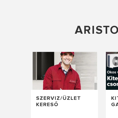
ARIST
SZERVIZ/ÜZLET
K
KERESŐ
G