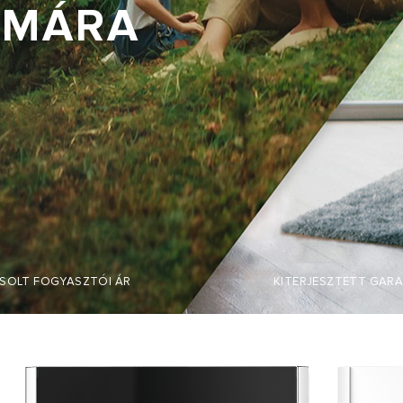
ÁMÁRA
PUS KAZÁNOK
SOLT FOGYASZTÓI ÁR
KITERJESZTETT GARA