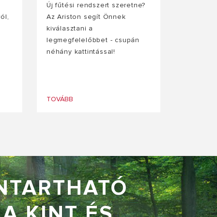
Új fűtési rendszert szeretne?
ól,
Az Ariston segít Önnek
kiválasztani a
legmegfelelőbbet - csupán
néhány kattintással!
TOVÁBB
NTARTHATÓ
A KINT ÉS