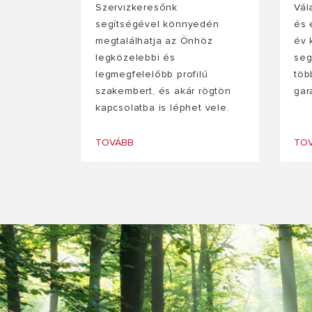
Szervizkeresőnk
Vál
segítségével könnyedén
és 
megtalálhatja az Önhöz
év 
legközelebbi és
seg
legmegfelelőbb profilú
töb
szakembert, és akár rögtön
gar
kapcsolatba is léphet vele.
TOVÁBB
TO