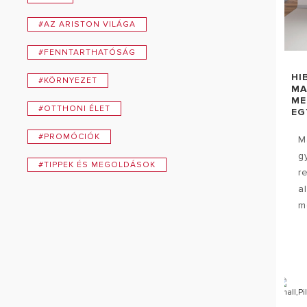
#AZ ARISTON VILÁGA
#FENNTARTHATÓSÁG
HI
#KÖRNYEZET
MA
ME
#OTTHONI ÉLET
EG
#PROMÓCIÓK
M
g
#TIPPEK ÉS MEGOLDÁSOK
r
a
me