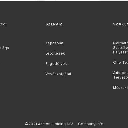
ORT
SZERVIZ
SZAKE
Kapcsolat
Normatí
Szabály
ilága
Pályáza
Letöltések
One Te
k
Engedélyek
Ariston 
Vevőszolgálat
Tervez
Műszaki
©2021 Ariston Holding N.V. – Company Info