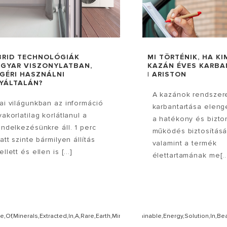
BRID TECHNOLÓGIÁK
MI TÖRTÉNIK, HA K
GYAR VISZONYLATBAN,
KAZÁN ÉVES KARBA
GÉRI HASZNÁLNI
| ARISTON
YÁLTALÁN?
A kazánok rendszer
ai világunkban az információ
karbantartása eleng
yakorlatilag korlátlanul a
a hatékony és bizt
endelkezésünkre áll. 1 perc
működés biztosításá
latt szinte bármilyen állítás
valamint a termék
llett és ellen is [...]
élettartamának me[..