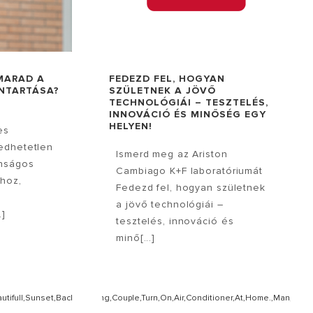
IMARAD A
FEDEZD FEL, HOGYAN
NTARTÁSA?
SZÜLETNEK A JÖVŐ
TECHNOLÓGIÁI – TESZTELÉS,
INNOVÁCIÓ ÉS MINŐSÉG EGY
HELYEN!
es
edhetetlen
Ismerd meg az Ariston
onságos
Cambiago K+F laboratóriumát
hoz,
Fedezd fel, hogyan születnek
a jövő technológiái –
.]
tesztelés, innováció és
minő[...]