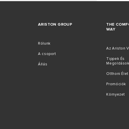
ARISTON GROUP
THE COMF
WAY
Rólunk
Az Ariston V
A csoport
Tippek És
Megoldáso
Állás
Otthoni Élet
Promóciók
Környezet