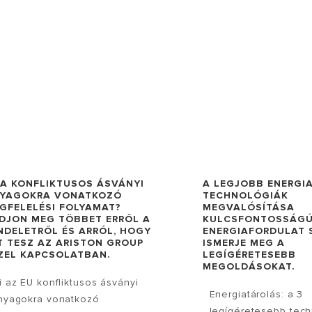
 A KONFLIKTUSOS ÁSVÁNYI
A LEGJOBB ENERGI
YAGOKRA VONATKOZÓ
TECHNOLÓGIÁK
GFELELÉSI FOLYAMAT?
MEGVALÓSÍTÁSA
DJON MEG TÖBBET ERRŐL A
KULCSFONTOSSÁGÚ
NDELETRŐL ÉS ARRÓL, HOGY
ENERGIAFORDULAT S
T TESZ AZ ARISTON GROUP
ISMERJE MEG A
ZEL KAPCSOLATBAN.
LEGÍGÉRETESEBB
MEGOLDÁSOKAT.
i az EU konfliktusos ásványi
Energiatárolás: a 3
nyagokra vonatkozó
legígéretesebb tec