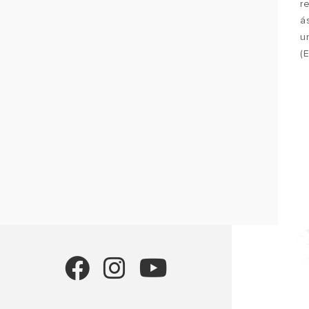
r
á
u
(E