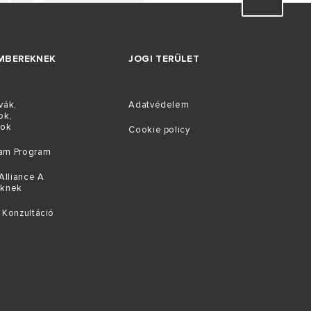
MBEREKNEK
JOGI TERÜLET
vák,
Adatvédelem
ok,
tok
Cookie policy
am Program
Alliance A
őknek
 Konzultáció