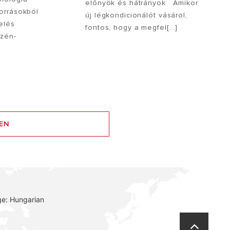
előnyök és hátrányok Amikor
orrásokból
új légkondicionálót vásárol,
elés
fontos, hogy a megfel[...]
szén-
EN
e: Hungarian