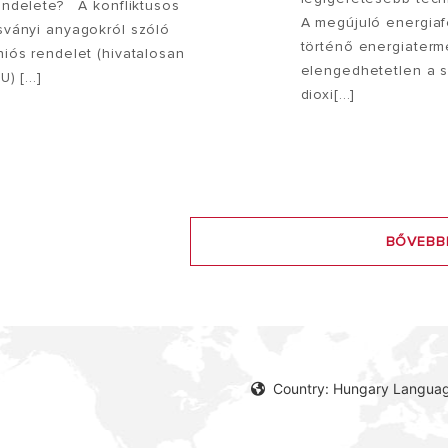
endelete? A konfliktusos
A megújuló energiaf
sványi anyagokról szóló
történő energiaterm
niós rendelet (hivatalosan
elengedhetetlen a 
U) [...]
dioxi[...]
BŐVEBB
Country: Hungary Languag