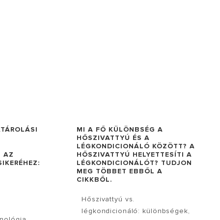
ATÁROLÁSI
MI A FŐ KÜLÖNBSÉG A
HŐSZIVATTYÚ ÉS A
LÉGKONDICIONÁLÓ KÖZÖTT? A
 AZ
HŐSZIVATTYÚ HELYETTESÍTI A
IKERÉHEZ:
LÉGKONDICIONÁLÓT? TUDJON
MEG TÖBBET EBBŐL A
CIKKBŐL.
Hőszivattyú vs.
légkondicionáló: különbségek,
hnológia