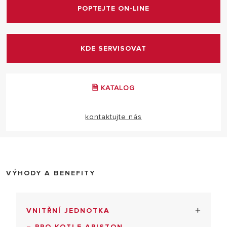
POPTEJTE ON-LINE
HYBRID 50 NET R32
SVT33685
HYBRID 80 R32 NET
KDE SERVISOVAT
SVT33686
HYBRID 80 T R32 NET
SVT33687
🗎 KATALOG
HYBRID 120 T R32 NET
SVT33688
kontaktujte nás
HYBRID 150 T R32 NET
SVT33689
VÝHODY A BENEFITY
VNITŘNÍ JEDNOTKA
– PRO KOTLE ARISTON