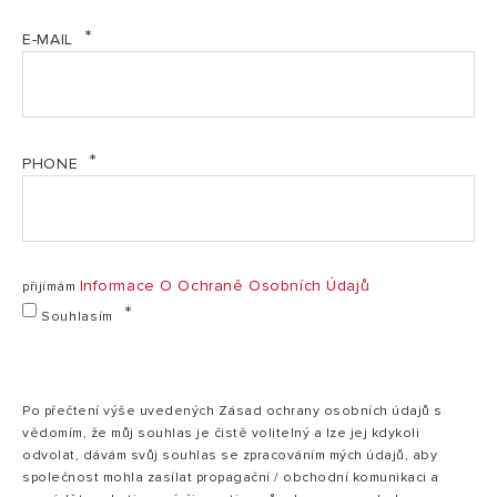
MI Informace o výrobci CZ (PDF, 29.40 kb)
E-MAIL
NIMBUS HYBRID R32 montáž IT (PDF, 14.98 mb)
PF Informační list - NIMBUS M HYBRID R32 NET (PDF,
PHONE
164.67 kb)
Prohlášení o shodě ujištění - TEPELNÁ ČERPADLA
(PDF, 4.96 mb)
SI HP Bezpečnostní instrukce CZ (PDF, 188.74 kb)
Informace O Ochraně Osobních Údajů
přijímám
Souhlasím
Stavební připravenost NIMBUS HYBRID M R32 V2
(PDF, 2.68 mb)
Po přečtení výše uvedených Zásad ochrany osobních údajů s
vědomím, že můj souhlas je čistě volitelný a lze jej kdykoli
odvolat, dávám svůj souhlas se zpracováním mých údajů, aby
společnost mohla zasílat propagační / obchodní komunikaci a