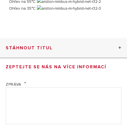
Ohřev na 55°C
Ohřev na 35°C
STÁHNOUT TITUL
3301800 Hybrid R32 Obsluha CZ SK (PDF, 3.47 mb)
ZEPTEJTE SE NÁS NA VÍCE INFORMACÍ
3301800 Hybrid R32 montáž CZ (PDF, 15.03 mb)
ZPRÁVA
3301800 Hybrid R32 uvedení CZ SK (PDF, 3.37 mb)
EL Energetický štítek - NIMBUS M HYBRID R32 NET
(PDF, 3.66 mb)