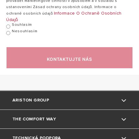
provádět marketingové činnosti v způsobem a v souladu s
ustanoveními Zásad ochrany osobních údajů. Informace o
Informace O Ochraně Osobních
ochraně osobních údajů
Údajů
Souhlasím
Nesouhlasím
KONTAKTUJTE NÁS
ARISTON GROUP
THE COMFORT WAY
Kdo jsme
TECHNICKÁ PODPORA