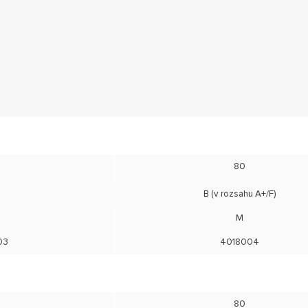
80
B (v rozsahu A+/F)
M
03
4018004
80