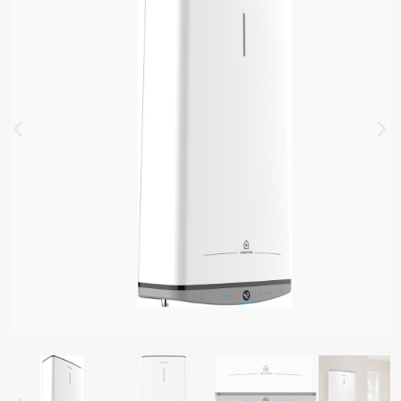
DY
ADLA PRO OHŘEV VODY
VAČE VODY
É ZÁSOBNÍKY
ELY OHŘÍVAČE VODY