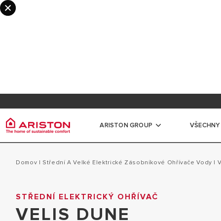
Informace pro odborníky a partnery
Registr
Věrnostní program myAriston
Dokume
ARISTON GROUP
VŠECHNY
Ariston Group
Ohříva
Všechny produkty
Domov
|
Střední A Velké Elektrické Zásobníkové Ohřívače Vody
|
O NÁS
MALÉ ELEKTRI
STŘEDNÍ ELEKTRICKÝ OHŘÍVAČ
OHŘÍVAČE VODY
POBOČKY ARISTON CZ
VELIS DUNE
STŘEDNÍ A VE
PLYNOVÉ KOTLE