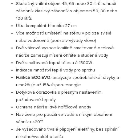
Skutečný vnitřní objem 45, 65 nebo 80 litrů nahradí
zásobník klasický zásobník s objemem 50, 80 nebo
100 litrů.
Ultra kompaktní: hloubka 27 cm
Více možností umístění: na stěnu v poloze svislé
nebo vodorovné (pouze v vývody vlevo)
Dvě válcové vysoce kvalitně smaltované ocelové
nádrže zamezují mísení ohřáte a studené vody
Dvě smaltovaná topná tělesa á 1500W
Indikace množství teplé vody pro sprchu
VISIT
Funkce ECO EVO
: analyzuje spotřebitelské návyky a
umožňuje až 15% úsporu energie
Dotyková obrazovka s přesným nastavením
požadované teploty
Ochrana nádrže: dvě hořčíkové anody
Navrženo pro použití ve vodě s nízkým obsahem
vápníku <20°f
Je vyžadováno trvalé připojení elektřiny, bez spínání
nízkého/vysokého tarifu
0