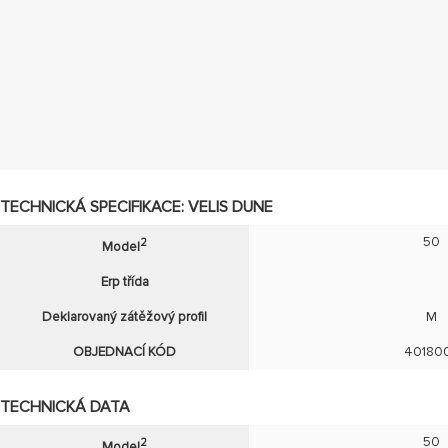
TECHNICKÁ SPECIFIKACE: VELIS DUNE
50
2
Model
Erp třída
Deklarovaný zátěžový profil
M
OBJEDNACÍ KÓD
40180
TECHNICKÁ DATA
50
2
Model