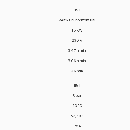
85 l
vertikální/horizontální
1,5 kW
230 V
3:47 h:min
3:06 h:min
46 min
115 l
8 bar
80 °C
32,2 kg
IPX4