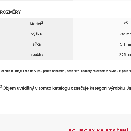
ROZMĚRY
50
2
Model
výška
781 m
šířka
511 m
hloubka
275 
Technické údaje a rozměry jsou pouze orientační, definitivní hodnoty naleznete v návodu k použití
2
Objem uváděný v tomto katalogu označuje kategorii výrobku. Jm
SOUBORY KE STAŽENÍ