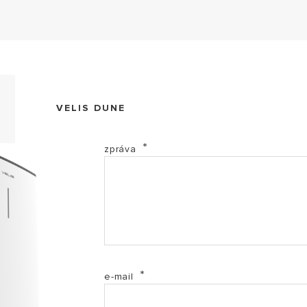
EL VELIS DUNE - Energetický štítky (PDF, 203.96 kb)
VELIS DUNE
MI Informace o výrobci CZ (PDF, 29.40 kb)
zpráva
Prohlášení o shodě ujištění - ELEKTRO tlakové VELIS
SI EWH Bezpečnostní instrukce CZ (PDF, 177.54 kb)
VELIS DUNE - Informační list výrobku (PDF, 124.03 kb
e-mail
VELIS DUNE - Katalog CZ (PDF, 724.28 kb)