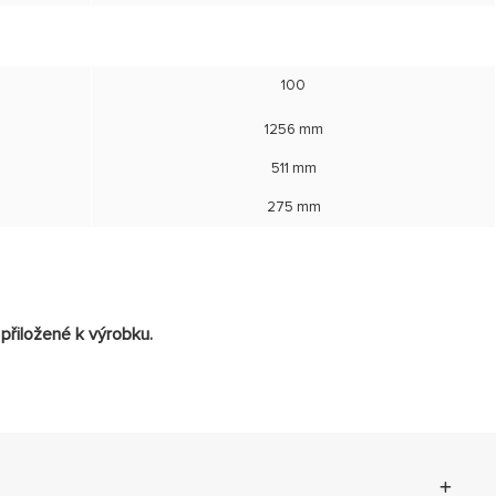
100
1256 mm
511 mm
275 mm
přiložené k výrobku.