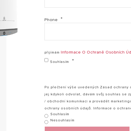
VELIS DUNE - Návod CZ-SK (PDF, 944.12 kb)
Phone
VELIS DUNE - Rychlé uvedení do provozu CZ-SK (PDF
Informace O Ochraně Osobních Úd
přijímám
Souhlasím
Po přečtení výše uvedených Zásad ochrany os
jej kdykoli odvolat, dávám svůj souhlas se 
/ obchodní komunikaci a provádět marketing
ochrany osobních údajů. Informace o ochra
Souhlasím
Nesouhlasím