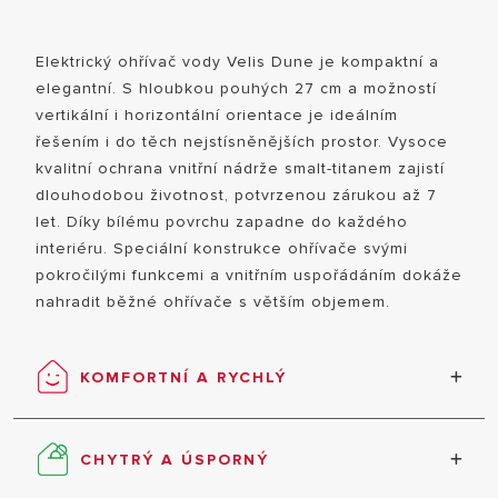
SLEDUJTE NÁS
OHŘÍVAČE VO
TEPELNÁ ČERPADLA
REFERENCE
TEPELNÁ ČERP
Elektrický ohřívač vody Velis Dune je kompaktní a
REGULACE
POPTÁVKA A SPOLUPRÁCE
elegantní. S hloubkou pouhých 27 cm a možností
PLYNOVÉ OHŘÍ
SMART HOME
vertikální i horizontální orientace je ideálním
SKUPINA
NEPŘÍMOTOPN
řešením i do těch nejstísněnějších prostor. Vysoce
KATALOGY A CENÍKY
KARIÉRA
kvalitní ochrana vnitřní nádrže smalt-titanem zajistí
NÁVODY K PRODUKTŮM
dlouhodobou životnost, potvrzenou zárukou až 7
let. Díky bílému povrchu zapadne do každého
interiéru. Speciální konstrukce ohřívače svými
pokročilými funkcemi a vnitřním uspořádáním dokáže
nahradit běžné ohřívače s větším objemem.
KOMFORTNÍ A RYCHLÝ
První sprchu Vám dokážeme zajistit výrazně
VŠECHNY MOD
rychleji než u tradičního válcového ohřívače
CHYTRÝ A ÚSPORNÝ
vody. Teplá a studená voda jsou odděleny