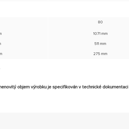
80
m
1071 mm
m
511 mm
mm
275 mm
enovitý objem výrobku je specifikován v technické dokumentaci 