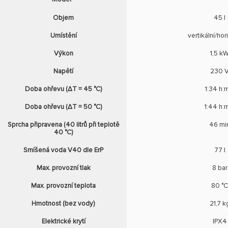
Objem
45 l
Umístění
vertikální/hor
Výkon
1,5 k
Napětí
230 
Doba ohřevu (ΔT = 45 °C)
1:34 h:
Doba ohřevu (ΔT = 50 °C)
1:44 h:
Sprcha připravena (40 litrů při teplotě
46 mi
40 °C)
Smíšená voda V40 dle ErP
77 l
Max. provozní tlak
8 bar
Max. provozní teplota
80 °
Hmotnost (bez vody)
21,7 k
Elektrické krytí
IPX4