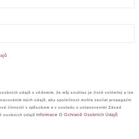
, 1.73 mb)
ajů
obních údajů s vědomím, že můj souhlas je čistě volitelný a lze
zpracováním mých údajů, aby společnost mohla zasílat propagační
ové činnosti v způsobem a v souladu s ustanoveními Zásad
Informace O Ochraně Osobních Údajů
ně osobních údajů