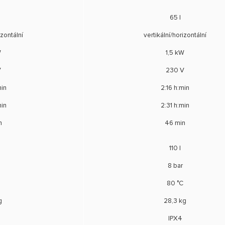
65 l
izontální
vertikální/horizontální
W
1,5 kW
V
230 V
min
2:16 h:min
min
2:31 h:min
n
46 min
110 l
8 bar
C
80 °C
g
28,3 kg
IPX4