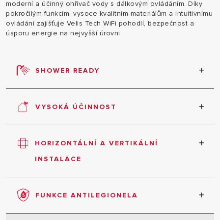
moderní a účinný ohřívač vody s dálkovým ovládáním. Díky
pokročilým funkcím, vysoce kvalitním materiálům a intuitivnímu
ovládání zajišťuje Velis Tech WiFi pohodlí, bezpečnost a
úsporu energie na nejvyšší úrovni.
SHOWER READY
Oznámí vám, kdy je k dispozici teplá voda pro vaši
první sprchu.
VYSOKÁ ÚČINNOST
Produkt vyznačující se vysokou energetickou
účinností, nízkou spotřebou energie a šetrností k
HORIZONTÁLNÍ A VERTIKÁLNÍ
životnímu prostředí
INSTALACE
Možnost instalace vertikálně i horizontálně.
FUNKCE ANTILEGIONELA
V zájmu vašeho zdraví a pohodlí jednou měsíčně