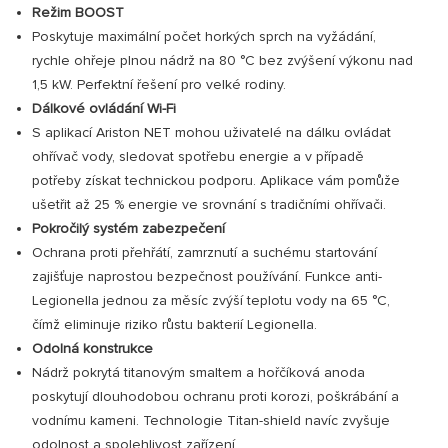
Režim BOOST
Poskytuje maximální počet horkých sprch na vyžádání,
rychle ohřeje plnou nádrž na 80 °C bez zvýšení výkonu nad
1,5 kW. Perfektní řešení pro velké rodiny.
Dálkové ovládání Wi-Fi
S aplikací Ariston NET mohou uživatelé na dálku ovládat
ohřívač vody, sledovat spotřebu energie a v případě
potřeby získat technickou podporu. Aplikace vám pomůže
ušetřit až 25 % energie ve srovnání s tradičními ohřívači.
Pokročilý systém zabezpečení
Ochrana proti přehřátí, zamrznutí a suchému startování
zajišťuje naprostou bezpečnost používání. Funkce anti-
Legionella jednou za měsíc zvýší teplotu vody na 65 °C,
čímž eliminuje riziko růstu bakterií Legionella.
Odolná konstrukce
Nádrž pokrytá titanovým smaltem a hořčíková anoda
poskytují dlouhodobou ochranu proti korozi, poškrábání a
vodnímu kameni. Technologie Titan-shield navíc zvyšuje
odolnost a spolehlivost zařízení.