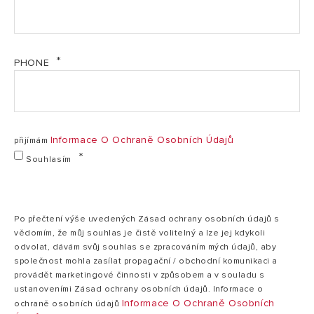
Výkon
1,5 kW
VELIS TECH - Návod CZ-SK (PDF, 944.12 kb)
Napětí
230 V
VELIS TECH - Rychlé uvedení do provozu CZ-SK
Doba ohřevu (ΔT = 45 °C)
1:34 h:min
PHONE
(PDF, 1.73 mb)
Doba ohřevu (ΔT = 50 °C)
1:44 h:min
VELIS TECH WIFI - Informační list výrobku (PDF,
Sprcha připravena (40 litrů při teplotě
46 min
124.26 kb)
40 °C)
VELIS TECH WIFI - Vytvoření účtu a registrace CZ-SK
Smíšená voda V40 dle ErP
77 l
Informace O Ochraně Osobních Údajů
přijímám
(PDF, 598.71 kb)
Souhlasím
Max. provozní tlak
8 bar
Max. provozní teplota
80 °C
Hmotnost (bez vody)
21,7 kg
Po přečtení výše uvedených Zásad ochrany osobních údajů s
vědomím, že můj souhlas je čistě volitelný a lze jej kdykoli
Elektrické krytí
IPX4
odvolat, dávám svůj souhlas se zpracováním mých údajů, aby
společnost mohla zasílat propagační / obchodní komunikaci a
ROZMĚRY
provádět marketingové činnosti v způsobem a v souladu s
ustanoveními Zásad ochrany osobních údajů. Informace o
50
2
Informace O Ochraně Osobních
ochraně osobních údajů
Model