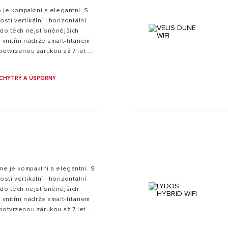
o je kompaktní a elegantní. S
tí vertikální i horizontální
 do těch nejstísněnějších
 vnitřní nádrže smalt-titanem
potvrzenou zárukou až 7 let.
 každého interiéru. Speciální
čilými funkcemi a vnitřním
CHYTRÝ A ÚSPORNÝ
ěžné ohřívače s větším
une je kompaktní a elegantní. S
tí vertikální i horizontální
 do těch nejstísněnějších
 vnitřní nádrže smalt-titanem
potvrzenou zárukou až 7 let.
 každého interiéru. Speciální