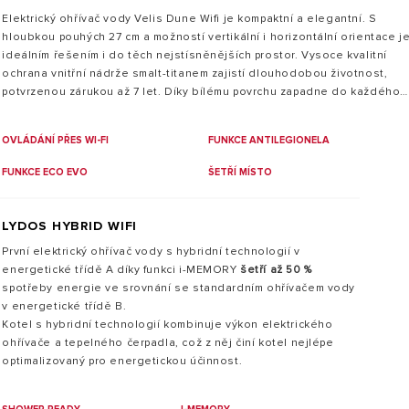
Elektrický ohřívač vody Velis Dune Wifi je kompaktní a elegantní. S
hloubkou pouhých 27 cm a možností vertikální i horizontální orientace j
ideálním řešením i do těch nejstísněnějších prostor. Vysoce kvalitní
ochrana vnitřní nádrže smalt-titanem zajistí dlouhodobou životnost,
potvrzenou zárukou až 7 let. Díky bílému povrchu zapadne do každého
interiéru. Speciální konstrukce ohřívače svými pokročilými funkcemi a
vnitřním uspořádáním dokáže nahradit běžné ohřívače s větším
OVLÁDÁNÍ PŘES WI-FI
FUNKCE ANTILEGIONELA
objemem. S WiFi konektivitou a
aplikací Ariston Net můžete vzdáleně kontrolovat dostupnost teplé vod
FUNKCE ECO EVO
ŠETŘÍ MÍSTO
a upravovat denní řežimy.
LYDOS HYBRID WIFI
První elektrický ohřívač vody s hybridní technologií v
energetické třídě A díky funkci i-MEMORY
šetří až 50 %
spotřeby energie ve srovnání se standardním ohřívačem vody
v energetické třídě B.
Kotel s hybridní technologií kombinuje výkon elektrického
ohřívače a tepelného čerpadla, což z něj činí kotel nejlépe
optimalizovaný pro energetickou účinnost.