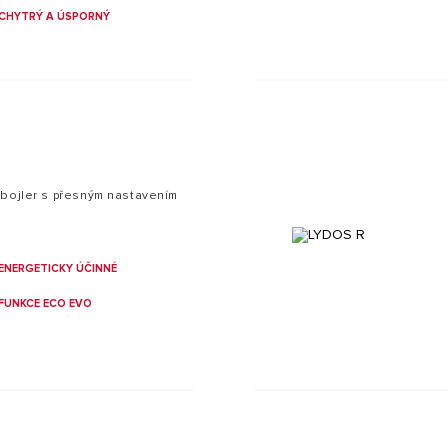
čilými funkcemi a vnitřním
CHYTRÝ A ÚSPORNÝ
ěžné ohřívače s větším
 bojler s přesným nastavením
ENERGETICKY ÚČINNÉ
FUNKCE ECO EVO