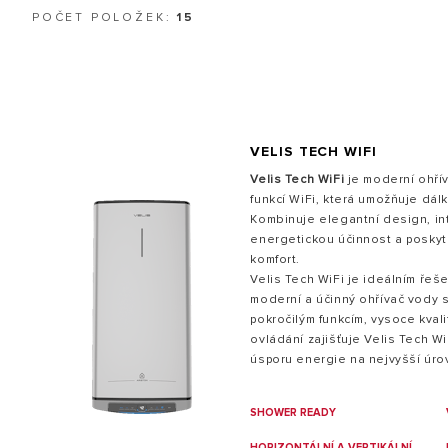
POČET POLOŽEK:
15
VELIS TECH WIFI
Velis Tech WiFi
je moderní ohří
funkcí WiFi, která umožňuje dál
VŠECHNY MOD
Kombinuje elegantní design, int
energetickou účinnost a poskyt
komfort.
Velis Tech WiFi je ideálním řešen
moderní a účinný ohřívač vody 
pokročilým funkcím, vysoce kvali
ovládání zajišťuje Velis Tech W
úsporu energie na nejvyšší úrov
SHOWER READY
HORIZONTÁLNÍ A VERTIKÁLNÍ