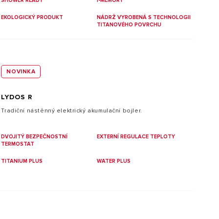
SHOWER READY
I-MEMORY
EKOLOGICKÝ PRODUKT
NÁDRŽ VYROBENÁ S TECHNOLOGII
TITANOVÉHO POVRCHU
NOVINKA
LYDOS R
Tradiční nástěnný elektrický akumulační bojler.
DVOJITÝ BEZPEČNOSTNÍ
EXTERNÍ REGULACE TEPLOTY
TERMOSTAT
TITANIUM PLUS
WATER PLUS