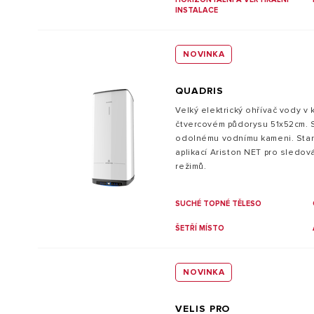
INSTALACE
NOVINKA
QUADRIS
Velký elektrický ohřívač vody v
čtvercovém půdorysu 51x52cm. 
odolnému vodnímu kameni. Sta
aplikací Ariston NET pro sledov
režimů.
SUCHÉ TOPNÉ TĚLESO
ŠETŘÍ MÍSTO
NOVINKA
VELIS PRO