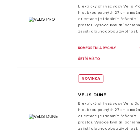
Elektrický ohřívač vody Velis Pr
hloubkou pouhých 27 cm a možnos
orientace je ideálním řešením i
prostor. Vysoce kvalitní ochrana
zajistí dlouhodobou životnost, 
Díky bílému povrchu zapadne do
konstrukce ohřívače svými pokro
KOMFORTNÍ A RYCHLÝ
uspořádáním dokáže nahradit b
objemem.
ŠETŘÍ MÍSTO
NOVINKA
VELIS DUNE
Elektrický ohřívač vody Velis D
hloubkou pouhých 27 cm a možnos
orientace je ideálním řešením i
prostor. Vysoce kvalitní ochrana
zajistí dlouhodobou životnost, 
Díky bílému povrchu zapadne do