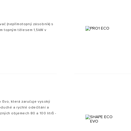
ač (nepřímotopný zásobník) s
ým topným tělesem 1,5kW v
o Evo, která zaručuje vysoký
oduché a rychlé odečítání a
ůzných objemech 80 a 100 litrů -