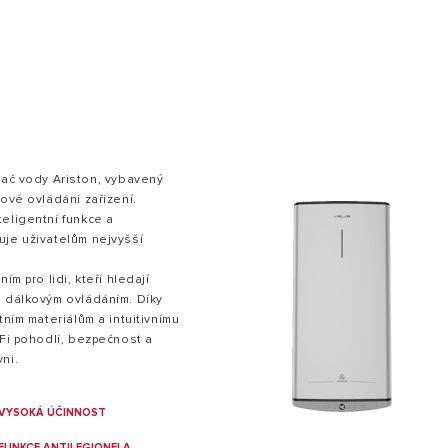
vač vody Ariston, vybavený
kové ovládání zařízení.
ELY OHŘÍVAČE VODY
eligentní funkce a
uje uživatelům nejvyšší
ím pro lidi, kteří hledají
s dálkovým ovládáním. Díky
tním materiálům a intuitivnímu
iFi pohodlí, bezpečnost a
ni.
VYSOKÁ ÚČINNOST
FUNKCE ANTILEGIONELA