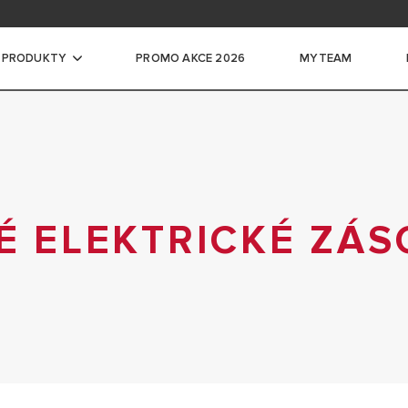
ace na školení
ntace pro profesionály
 PRODUKTY
PROMO AKCE 2026
MYTEAM
če vody
CKÉ ZÁSOBNÍKOVÉ OHŘÍVAČE VODY
LKÉ ELEKTRICKÉ ZÁSOBNÍKOVÉ
É ELEKTRICKÉ ZÁ
DY
ADLA PRO OHŘEV VODY
VAČE VODY
É ZÁSOBNÍKY