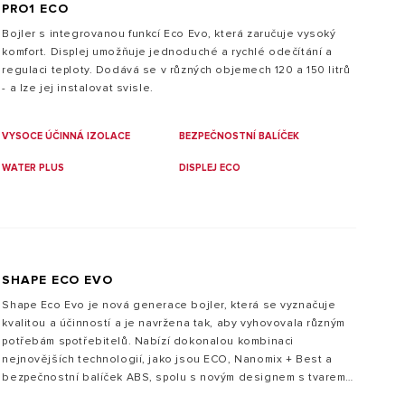
PRO1 ECO
Bojler s integrovanou funkcí Eco Evo, která zaručuje vysoký
komfort. Displej umožňuje jednoduché a rychlé odečítání a
regulaci teploty. Dodává se v různých objemech 120 a 150 litrů
- a lze jej instalovat svisle.
VYSOCE ÚČINNÁ IZOLACE
BEZPEČNOSTNÍ BALÍČEK
WATER PLUS
DISPLEJ ECO
SHAPE ECO EVO
Shape Eco Evo je nová generace bojler, která se vyznačuje
kvalitou a účinností a je navržena tak, aby vyhovovala různým
potřebám spotřebitelů. Nabízí dokonalou kombinaci
nejnovějších technologií, jako jsou ECO, Nanomix + Best a
bezpečnostní balíček ABS, spolu s novým designem s tvarem
inspirovaným hranolem. Dostupné verze jsou 50, 80 a 100 litrů.