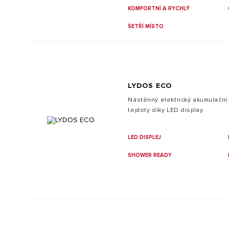
konstrukce ohřívače svými pokro
KOMFORTNÍ A RYCHLÝ
uspořádáním dokáže nahradit b
objemem.
ŠETŘÍ MÍSTO
LYDOS ECO
Nástěnný elektrický akumulační
teploty díky LED display.
LED DISPLEJ
SHOWER READY