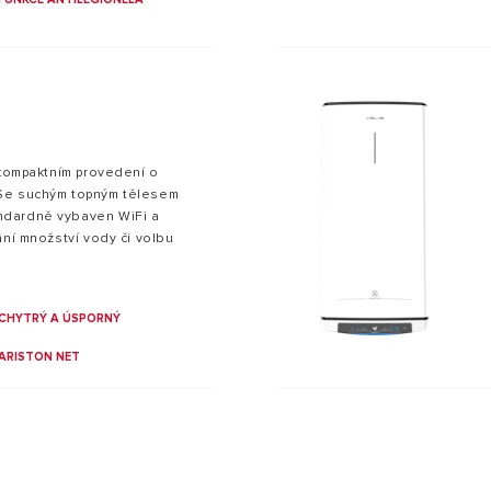
 kompaktním provedení o
Se suchým topným tělesem
ndardně vybaven WiFi a
ání množství vody či volbu
CHYTRÝ A ÚSPORNÝ
ARISTON NET