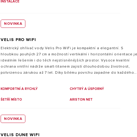
INSTALACE
NOVINKA
VELIS PRO WIFI
Elektrický ohřívač vody Velis Pro WiFi je kompaktní a elegantní. S
hloubkou pouhých 27 cm a možností vertikální i horizontální orientace j
ideálním řešením i do těch nejstísněnějších prostor. Vysoce kvalitní
ochrana vnitřní nádrže smalt-titanem zajistí dlouhodobou životnost,
potvrzenou zárukou až 7 let. Díky bílému povrchu zapadne do každého
interiéru. Speciální konstrukce ohřívače svými pokročilými funkcemi a
vnitřním uspořádáním dokáže nahradit běžné ohřívače s větším
KOMFORTNÍ A RYCHLÝ
CHYTRÝ A ÚSPORNÝ
objemem. S WiFi konektivitou a
aplikací Ariston Net můžete vzdáleně kontrolovat dostupnost teplé vod
ŠETŘÍ MÍSTO
ARISTON NET
a upravovat denní řežimy.
NOVINKA
VELIS DUNE WIFI