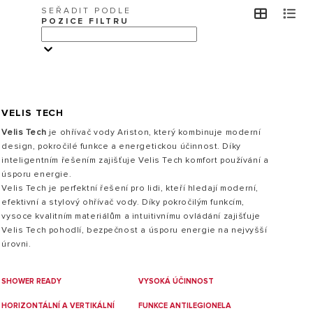
SEŘADIT PODLE
view
v
POZICE FILTRU
VISIT
VELIS TECH
Velis Tech
je ohřívač vody Ariston, který kombinuje moderní
design, pokročilé funkce a energetickou účinnost. Díky
inteligentním řešením zajišťuje Velis Tech komfort používání a
úsporu energie.
0
Velis Tech je perfektní řešení pro lidi, kteří hledají moderní,
efektivní a stylový ohřívač vody. Díky pokročilým funkcím,
vysoce kvalitním materiálům a intuitivnímu ovládání zajišťuje
Velis Tech pohodlí, bezpečnost a úsporu energie na nejvyšší
úrovni.
SHOWER READY
VYSOKÁ ÚČINNOST
HORIZONTÁLNÍ A VERTIKÁLNÍ
FUNKCE ANTILEGIONELA