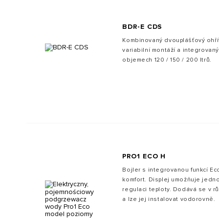
BDR-E CDS
Kombinovaný dvouplášťový ohřív
variabilní montáží a integrovan
objemech 120 / 150 / 200 ltrů.
PRO1 ECO H
Bojler s integrovanou funkcí Ec
komfort. Displej umožňuje jedn
regulaci teploty. Dodává se v r
a lze jej instalovat vodorovně.