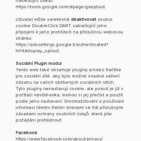
následující odkaz:
https://tools.google.com/dlpage/gaoptout
.
Uživatel může selektivně
deaktivovat
soubor
cookie DoubleClick DART zabraňující jeho
připojení k jeho prohlížeči na příslušnou webovou
stránku:
https://adssettings.google.it/authenticated?
hl=it#display_optout
.
Sociální Plugin modul
Tento web také obsahuje pluginy a/nebo tlačítka
pro sociální sítě, aby bylo možné snadné sdílení
obsahu na vašich oblíbených sociálních sítích.
Tyto pluginy nenastavují cookie, ale pokud je již v
počítači návštěvníka, mohou si jej přečíst a použít
podle jeho nastavení. Shromažďování a používání
informací těmito třetími stranami se řídí příslušnými
zásadami ochrany osobních údajů, které jste
požádáni prohlídnout.
Facebook
https://www.facebook.com/about/privacy/