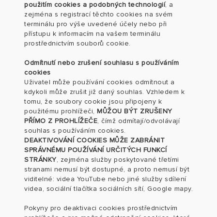
použitím cookies a podobných technologií
, a
zejména s registrací těchto cookies na svém
terminálu pro výše uvedené účely nebo při
přístupu k informacím na vašem terminálu
prostřednictvím souborů cookie.
Odmítnutí nebo zrušení souhlasu s používáním
cookies
Uživatel může používání cookies odmítnout a
kdykoli může zrušit již daný souhlas. Vzhledem k
tomu, že soubory cookie jsou připojeny k
použitému prohlížeči,
MŮŽOU BÝT ZRUŠENY
PŘÍMO Z PROHLÍŽEČE
, čímž odmítají/odvolávají
souhlas s používáním cookies.
DEAKTIVOVÁNÍ COOKIES MŮŽE ZABRÁNIT
SPRÁVNÉMU POUŽÍVÁNÍ URČITÝCH FUNKCÍ
STRÁNKY
, zejména služby poskytované třetími
stranami nemusí být dostupné, a proto nemusí být
viditelné: videa YouTube nebo jiné služby sdílení
videa, sociální tlačítka sociálních sítí, Google mapy.
Pokyny pro deaktivaci cookies prostřednictvím