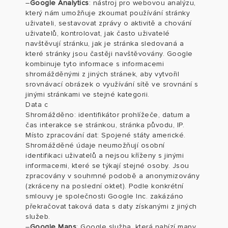
–
Google Analytics
:
nástroj pro webovou analýzu,
který nám umožňuje zkoumat používání stránky
uživateli, sestavovat zprávy o aktivitě a chování
uživatelů, kontrolovat, jak často uživatelé
navštěvují stránku, jak je stránka sledovaná a
které stránky jsou častěji navštěvovány. Google
kombinuje tyto informace s informacemi
shromážděnými z jiných stránek, aby vytvořil
srovnávací obrázek o využívání sítě ve srovnání s
jinými stránkami ve stejné kategorii.
Data c
Shromážděno
:
identifikátor prohlížeče, datum a
čas interakce se stránkou, stránka původu, IP.
Místo zpracování dat: Spojené státy americké.
Shromážděné údaje neumožňují osobní
identifikaci uživatelů a nejsou kříženy s jinými
informacemi, které se týkají stejné osoby. Jsou
zpracovány v souhrnné podobě a anonymizovány
(zkráceny na poslední oktet). Podle konkrétní
smlouvy je společnosti Google Inc. zakázáno
překračovat taková data s daty získanými z jiných
služeb.
–
Google Maps
:
Google služba, která nabízí mapy