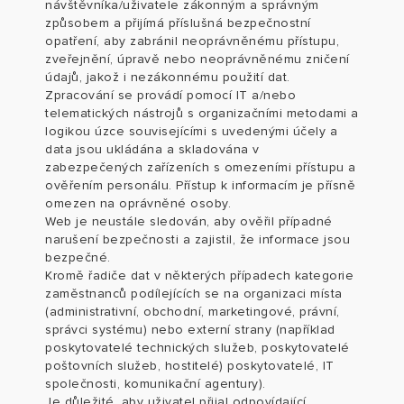
návštěvníka/uživatele zákonným a správným
způsobem a přijímá příslušná bezpečnostní
opatření, aby zabránil neoprávněnému přístupu,
zveřejnění, úpravě nebo neoprávněnému zničení
údajů, jakož i nezákonnému použití dat.
Zpracování se provádí pomocí IT a/nebo
telematických nástrojů s organizačními metodami a
logikou úzce souvisejícími s uvedenými účely a
data jsou ukládána a skladována v
zabezpečených zařízeních s omezeními přístupu a
ověřením personálu. Přístup k informacím je přísně
omezen na oprávněné osoby.
Web je neustále sledován, aby ověřil případné
narušení bezpečnosti a zajistil, že informace jsou
bezpečné.
Kromě řadiče dat v některých případech kategorie
zaměstnanců podílejících se na organizaci místa
(administrativní, obchodní, marketingové, právní,
správci systému) nebo externí strany (například
poskytovatelé technických služeb, poskytovatelé
poštovních služeb, hostitelé) poskytovatelé, IT
společnosti, komunikační agentury).
Je důležité, aby uživatel přijal odpovídající