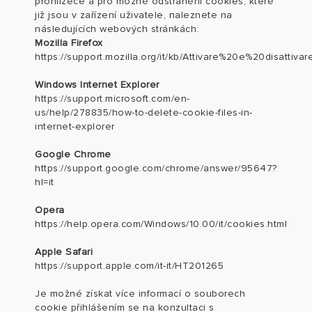
prohlížeče a pro možné odstranění cookies, které
již jsou v zařízení uživatele, naleznete na
následujících webových stránkách:
Mozilla Firefox
https://support.mozilla.org/it/kb/Attivare%20e%20disattiv
Windows Internet Explorer
https://support.microsoft.com/en-
us/help/278835/how-to-delete-cookie-files-in-
internet-explorer
Google Chrome
https://support.google.com/chrome/answer/95647?
hl=it
Opera
https://help.opera.com/Windows/10.00/it/cookies.html
Apple Safari
https://support.apple.com/it-it/HT201265
Je možné získat více informací o souborech
cookie přihlášením se na konzultaci s