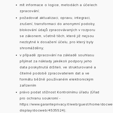
mít informace o logice, metodách a účelech
zpracování;
požadovat aktualizaci, opravu, integraci,
zrušení, transformaci do anonymní podoby,
blokování údajů zpracovávaných v rozporu
se zákonem, včetně těch, které již nejsou
nezbytné k dosažení účelu, pro který byly
shromážděny;
v případě zpracování na základě souhlasu
přijímat za náklady jakékoli podpory jeho
data poskytnutá držiteli, ve strukturované a
čitelné podobě zpracovatelem dat a ve
formátu běžně používaném elektronickým
zařízením
právo podat stížnost Kontrolnímu úřadu (Úřad
pro ochranu soukromí
-
https://www.garanteprivacy.it/web/guest/home/docw
display/docweb/4535524
);