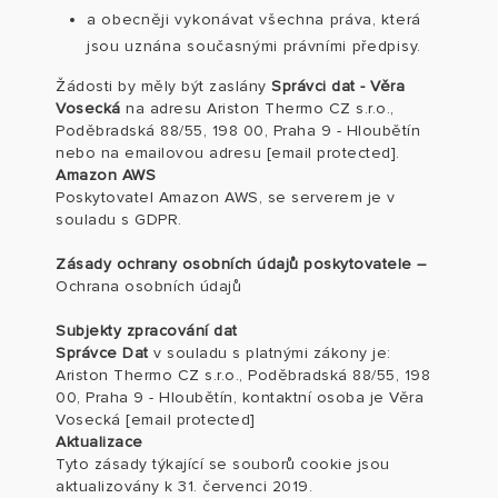
a obecněji vykonávat všechna práva, která
jsou uznána současnými právními předpisy.
Žádosti by měly být zaslány
Správci dat - Věra
Vosecká
na adresu
Ariston Thermo CZ s.r.o.,
Poděbradská 88/55, 198 00, Praha 9 - Hloubětín
nebo na emailovou adresu
[email protected]
.
Amazon AWS
Poskytovatel Amazon AWS, se serverem je v
souladu s GDPR.
Zásady ochrany osobních údajů poskytovatele
–
Ochrana osobních údajů
Subjekty zpracování dat
Správce Dat
v souladu s platnými zákony je:
Ariston Thermo CZ s.r.o., Poděbradská 88/55, 198
00, Praha 9 - Hloubětín, kontaktní osoba je Věra
Vosecká
[email protected]
Aktualizace
Tyto zásady týkající se souborů cookie jsou
aktualizovány k 31. červenci 2019.