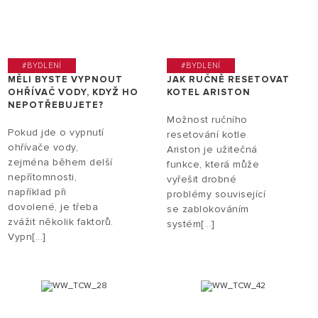
#BYDLENÍ
#BYDLENÍ
MĚLI BYSTE VYPNOUT
JAK RUČNĚ RESETOVAT
OHŘÍVAČ VODY, KDYŽ HO
KOTEL ARISTON
NEPOTŘEBUJETE?
Možnost ručního
Pokud jde o vypnutí
resetování kotle
ohřívače vody,
Ariston je užitečná
zejména během delší
funkce, která může
nepřítomnosti,
vyřešit drobné
například při
problémy související
dovolené, je třeba
se zablokováním
zvážit několik faktorů.
systém[...]
Vypn[...]