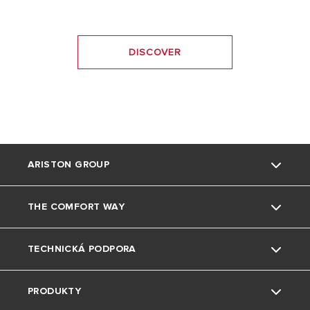
DISCOVER
ARISTON GROUP
THE COMFORT WAY
Kdo jsme
TECHNICKÁ PODPORA
Skupina
Triky a tipy
PRODUKTY
Pobočky Ariston CZ
Bydlení
Kontaktujte nás