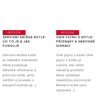
#BYDLENÍ
#BYDLENÍ
SERVISNÍ KNÍŽKA KOTLE:
ÚNIK PLYNU Z KOTLE:
CO TO JE A JAK
PŘÍZNAKY A VAROVNÉ
FUNGUJE
SIGNÁLY
Servisní knížka kotle
Únik plynu z kotle Únik
je základní dokument,
plynu z kotle je
který poskytuje
vzácný, ale velmi
důležité informace o
závažný problém,
provozu kotle, jeho
který vyžaduje
údržbě a souladu s
okamžitou pozornost.
bezpečnostními p[...]
Moderní kotle jsou
vybaven[...]