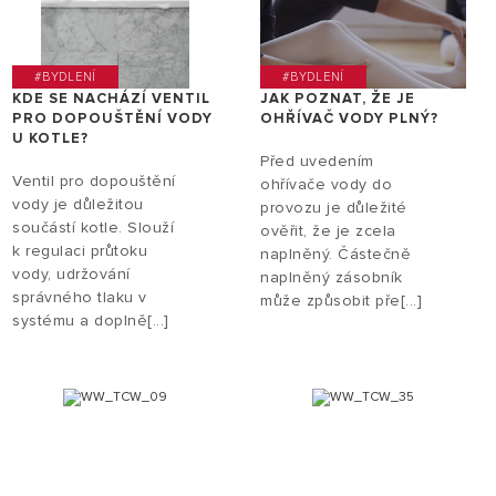
#BYDLENÍ
#BYDLENÍ
KDE SE NACHÁZÍ VENTIL
JAK POZNAT, ŽE JE
PRO DOPOUŠTĚNÍ VODY
OHŘÍVAČ VODY PLNÝ?
U KOTLE?
Před uvedením
Ventil pro dopouštění
ohřívače vody do
vody je důležitou
provozu je důležité
součástí kotle. Slouží
ověřit, že je zcela
k regulaci průtoku
naplněný. Částečně
vody, udržování
naplněný zásobník
správného tlaku v
může způsobit pře[...]
systému a doplně[...]