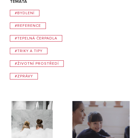
TÉMATA
#BYDLENÍ
#REFERENCE
#TEPELNÁ ČERPADLA
#TRIKY A TIPY
#ŽIVOTNÍ PROSTŘEDÍ
#ZPRÁVY