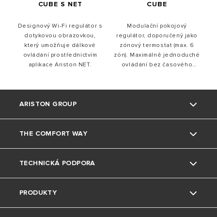
CUBE S NET
CUBE
Designový Wi-Fi regulátor s
Modulační pokojový
dotykovou obrazovkou,
regulátor, doporučený jako
který umožňuje dálkové
zónový termostat (max. 6
ovládání prostřednictvím
zón). Maximálně jednoduché
aplikace Ariston NET.
ovládání bez časového
programu.
ARISTON GROUP
THE COMFORT WAY
Kdo jsme
TECHNICKÁ PODPORA
Skupina
Triky a tipy
PRODUKTY
Pobočky Ariston CZ
Bydlení
Kontaktujte nás