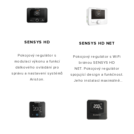
SENSYS HD
SENSYS HD NET
Pokojový regulátor s
Pokojový regulátor s WiFi
modulací výkonu a funkcí
bránou SENSYS HD
dálkového ovládání pro
NET. Pokojový regulátor
správu a nastavení systémů
spojující design a funkčnost.
Ariston.
Jeho instalací maximálně
využijete možnosti regulace
a optimalizujete funkci
zdroje tepla. SENSYS HD
NET je kompatibilní s aplikací
ARISTON NET.