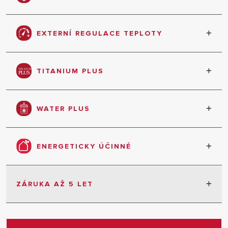
Maximálně spolehlivé, zcela bezpečené
EXTERNÍ REGULACE TEPLOTY
Snadné nastavení teploty díky externímu ovladači
TITANIUM PLUS
Delší životnost a odolnost proti korozi díky
zásobníku vody s titanovým smaltem
WATER PLUS
Udržuje přiváděnou studenou vodu ve spodní části
nádrže k zajištění omezeného smíchání s
ENERGETICKY ÚČINNÉ
akumulovanou teplou vodou
Lepší využívání energie a obnovitelných zdrojů,
zvýšený výkon
ZÁRUKA AŽ 5 LET
2 roky záruka bez omezení
+3 roky prodloužená na nádrž