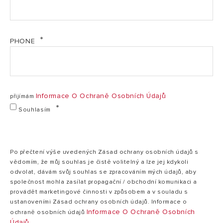
Maximální provozní tlak/teplota
8 bar / 80°C
PF Informační list - Lydos R 1.8K - 3201904 (PDF,
874.96 kb)
Výkon
1,8 kW
Produktový list_LYDOS R (PDF, 342.97 kb)
Napětí
230 V
PHONE
Třída krytí
IPX3
Prohlášení o shodě ujištění - ELEKTRO tlakové 30
Nastavitelná teplota
40 - 75°C
až 200 L 2026 (PDF, 891.40 kb)
Tepelná ztráta při 65°C
0,99 kWh/24h
SI EWH Bezpečnostní instrukce CZ (PDF, 177.54 kb)
Informace O Ochraně Osobních Údajů
přijímám
Doba ohřevu ΔT=45°C
1:27 h:min
Souhlasím
Smíšená voda V40 dle ErP
65
Roční spotřeba elektrické energie
1426 kWh/rok
Po přečtení výše uvedených Zásad ochrany osobních údajů s
Využití HDO ovládání / přímé využití
ano / ano
vědomím, že můj souhlas je čistě volitelný a lze jej kdykoli
pro FVE
odvolat, dávám svůj souhlas se zpracováním mých údajů, aby
společnost mohla zasílat propagační / obchodní komunikaci a
Hmotnost
16 kg
provádět marketingové činnosti v způsobem a v souladu s
ustanoveními Zásad ochrany osobních údajů. Informace o
ROZMĚRY
Informace O Ochraně Osobních
ochraně osobních údajů
Údajů