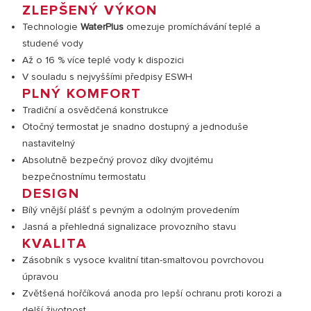
ZLEPŠENÝ VÝKON
Technologie
WaterPlus
omezuje promíchávání teplé a
studené vody
Až o 16 % více teplé vody k dispozici
V souladu s nejvyššími předpisy ESWH
PLNÝ KOMFORT
Tradiční a osvědčená konstrukce
Otočný termostat je snadno dostupný a jednoduše
nastavitelný
Absolutně bezpečný provoz díky dvojitému
bezpečnostnímu termostatu
DESIGN
Bílý vnější plášť s pevným a odolným provedením
Jasná a přehledná signalizace provozního stavu
KVALITA
Zásobník s vysoce kvalitní titan-smaltovou povrchovou
úpravou
Zvětšená hořčíková anoda pro lepší ochranu proti korozi a
delší životnost