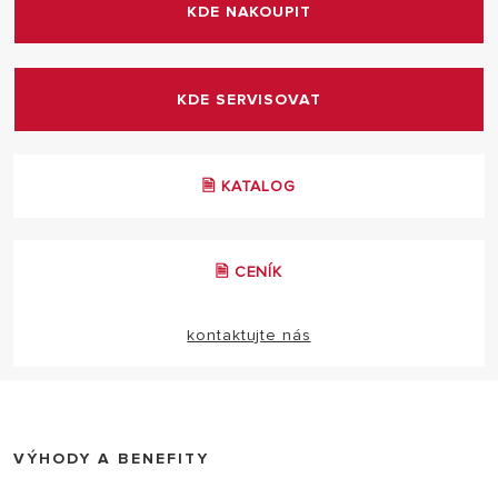
KDE NAKOUPIT
Podmínka: Servisní prohlídka každé 2 roky
KDE SERVISOVAT
🗎 KATALOG
🗎 CENÍK
kontaktujte nás
VÝHODY A BENEFITY