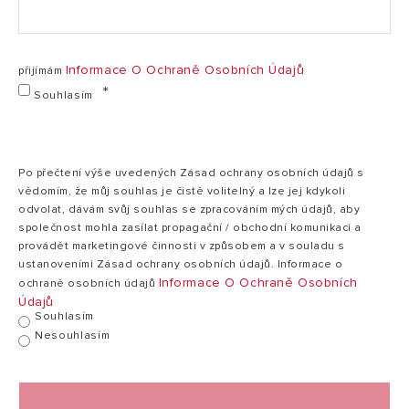
Maximální provozní teplota
80 °C
Tepelná ztráta při 65°C
1,48 kWh/24h
Informace O Ochraně Osobních Údajů
přijímám
Doba ohřevu ΔT=45°C
2:11 h:min
Souhlasím
Hmotnost
20,5 kg
Technické údaje a rozměry jsou pouze orientační, definitivní hodnoty naleznete v návodu k použití
Po přečtení výše uvedených Zásad ochrany osobních údajů s
vědomím, že můj souhlas je čistě volitelný a lze jej kdykoli
odvolat, dávám svůj souhlas se zpracováním mých údajů, aby
2
Objem uváděný v tomto katalogu označuje kategorii výrobku.
společnost mohla zasílat propagační / obchodní komunikaci a
Jmenovitý objem výrobku je specifikován v technické
provádět marketingové činnosti v způsobem a v souladu s
dokumentaci přiložené k výrobku.
ustanoveními Zásad ochrany osobních údajů. Informace o
Informace O Ochraně Osobních
ochraně osobních údajů
Údajů
Souhlasím
Nesouhlasím