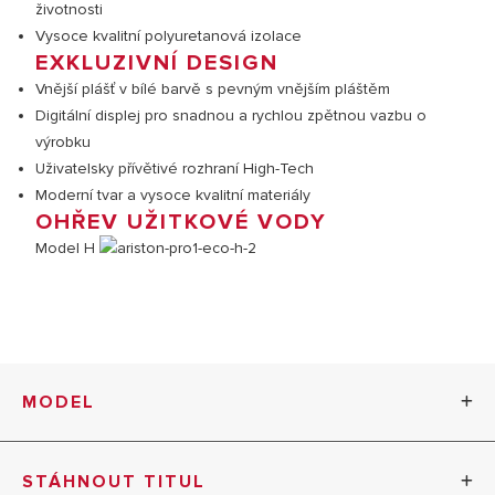
životnosti
Vysoce kvalitní polyuretanová izolace
EXKLUZIVNÍ DESIGN
Vnější plášť v bílé barvě s pevným vnějším pláštěm
Digitální displej pro snadnou a rychlou zpětnou vazbu o
výrobku
Uživatelsky přívětivé rozhraní High-Tech
Moderní tvar a vysoce kvalitní materiály
OHŘEV UŽITKOVÉ VODY
Model H
MODEL
TECHNICKÁ SPECIFIKACE: PRO1 ECO H
STÁHNOUT TITUL