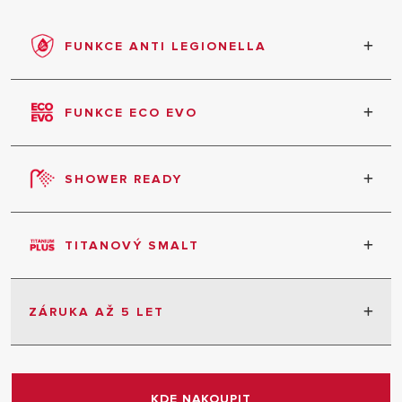
FUNKCE ANTI LEGIONELLA
V zájmu vašeho zdraví a pohodlí jednou měsíčně
speciální program automaticky zvýší teplotu vody
FUNKCE ECO EVO
na 65 °C
k odstranění nebezpečných bakterií
legionella.
Automatické programování zařízení na základě
vašich zvyků a potřeb teplé vody
SHOWER READY
Ikona se objeví, když je připraveno dostatek vody
pro vaši první sprchu
TITANOVÝ SMALT
Celková ochrana proti korozi nádrže
ZÁRUKA AŽ 5 LET
2 roky záruka bez omezení
+3 roky prodloužená na nádrž
KDE NAKOUPIT
Podmínka: Servisní prohlídka každé 2 roky