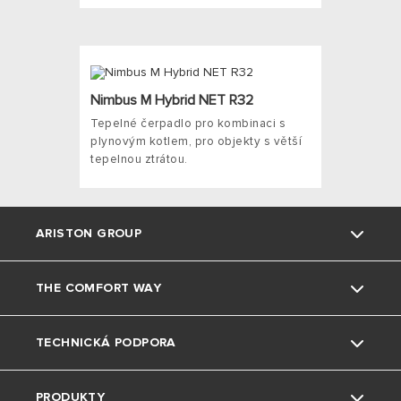
Nimbus M Hybrid NET R32
Tepelné čerpadlo pro kombinaci s
plynovým kotlem, pro objekty s větší
tepelnou ztrátou.
ARISTON GROUP
THE COMFORT WAY
Kdo jsme
TECHNICKÁ PODPORA
Skupina
Triky a tipy
PRODUKTY
Pobočky Ariston CZ