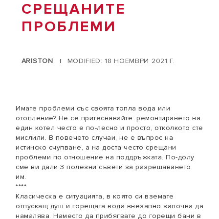
СРЕЩАНИТЕ
ПРОБЛЕМИ
ARISTON
MODIFIED: 18 НОЕМВРИ 2021 Г.
|
Имате проблеми със своята топла вода или
отопление? Не се притеснявайте: ремонтирането на
един котел често е по-лесно и просто, отколкото сте
мислили. В повечето случаи, не е въпрос на
истинско счупване, а на доста често срещани
проблеми по отношение на поддръжката. По-долу
сме ви дали 3 полезни съвети за разрешаването
им.
****
Класическа е ситуацията, в която си вземате
отпускащ душ и горещата вода внезапно започва да
намалява. Наместо да прибягвате до горещи бани в