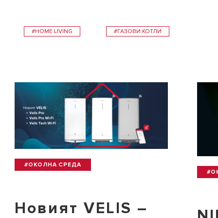
#HOME LIVING
#ГАЗОВИ КОТЛИ
#ОКОЛНА СРЕДА
#О
Новият VELIS –
NI