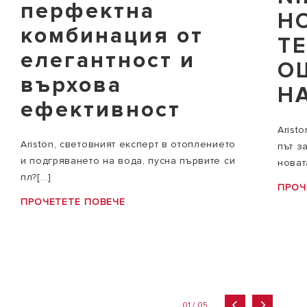
перфектна
Н
комбинация от
Т
елегантност и
О
върхова
Н
ефективност
Arist
Ariston, световният експерт в отоплението
път з
и подгряването на вода, пусна първите си
новата
пл?[...]
ПРОЧ
ПРОЧЕТЕТЕ ПОВЕЧЕ
01 / 05