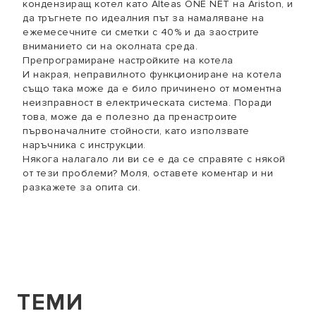
кондензиращ котел като Alteas ONE NET на Ariston, и
да тръгнете по идеалния път за намаляване на
ежемесечните си сметки с 40% и да заострите
вниманието си на околната среда.
Препрограмиране настройките на котела
И накрая, неправилното функциониране на котела
също така може да е било причинено от моментна
неизправност в електрическата система. Поради
това, може да е полезно да пренастроите
първоначалните стойности, като използвате
наръчника с инструкции.
Някога налагало ли ви се е да се справяте с някой
от тези проблеми? Моля, оставете коментар и ни
разкажете за опита си.
ТЕМИ