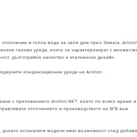
 отопление и топла вода за своя дом през Зимата, Aristo
ензни газови уреди, които се характеризират с множеств
ост, дълготрайно качество и италиански дизайн.
ОДЕЛИ НА БОЙЛЕРИ
одерните кондензационни уреди на Ariston :
зани с приложението Ariston NET, което по всяко време и
управлявате отоплението и производството на БГВ във
, докато останалите модели имат възможност след добав