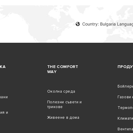
Country: Bulgaria Languag
КА
THE COMFORT
ПРОДУ
WAY
Бойлер
Околна среда
вани
Газови 
Полезни съвети и
трикове
Термоп
ия и
Живеене в дома
Климат
Вентил