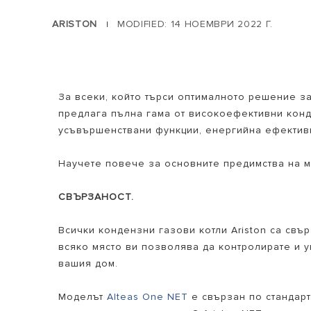
ARISTON
MODIFIED: 14 НОЕМВРИ 2022 Г.
|
За всеки, който търси оптималното решение за
предлага пълна гама от високоефективни конд
усъвършенствани функции, енергийна ефективн
ВСИЧКИ М
Научете повече за основните предимства на м
СВЪРЗАНОСТ.
Всички кондензни газови котли Ariston са свър
всяко място ви позволява да контролирате и 
вашия дом.
Моделът
Alteas One NET
е свързан по стандарт