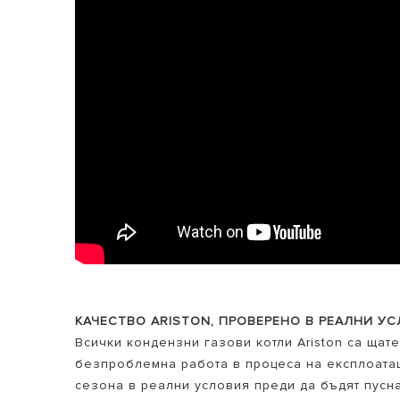
КАЧЕСТВО ARISTON, ПРОВЕРЕНО В РЕАЛНИ УС
Всички кондензни газови котли Ariston са щат
безпроблемна работа в процеса на експлоатац
сезона в реални условия преди да бъдят пусн