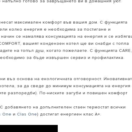
е напълно готово за завръщането ви в домашния уют.
 внесат максимален комфорт във вашия дом. С функцията
дели колко енергия е необходима за постигане и
 начин се намалява консумацията на енергия и се избягв
COMFORT, вашият кондензен котел ще ви снабди с топла
ладите на топъл душ, когато пожелаете. С функцията CARE
 необходимо за бъде извършен сервиз и профилактика.
ани въз основа на екологичната отговорност. Иновативна
 котела, за да сведе до минимум консумацията на енергия
ите разпоредби). По-ниските загуби и повишен комфорт
 С добавянето на допълнителен стаен термостат всички
s One
и
Clas One
) достигат енергиен клас A+.