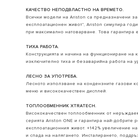
КАЧЕСТВО НЕПОДВЛАСТНО НА ВРЕМЕТО.
Всички модели на Ariston са предназначени з
експлоатационен живот", Ariston симулира годи
при максимално натоварване. Това гарантира 
ТИХА РАБОТА.
Конструкцията и начина на функциониране на 
изключително тиха и безаварийна работа на ур
ЛЕСНО ЗА УПОТРЕБА.
Лесното използване на кондензните газови ко
меню и висококачествен дисплей.
ТОПЛООБМЕННИК XTRATECH.
Висококачествен топлообменник от неръждаем
серията Ariston ONE и гарантира най-добрите 
експлоатационния живот. +142% увеличение на
и спада на налягането. Инсталирането, поддръ