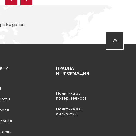
e: Bulgarian
КТИ
ПРАВНА
ИНФОРМАЦИЯ
и
Политика за
поверителност
котли
Политика за
омпи
бисквитки
изация
аторни