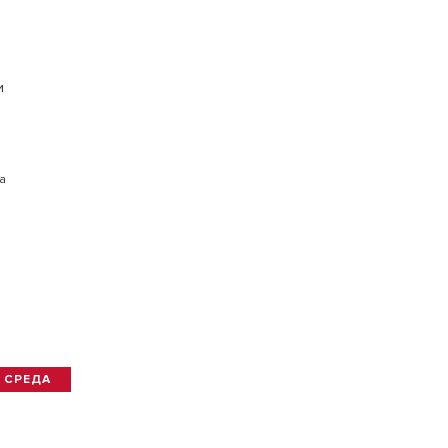
и
а
 СРЕДА