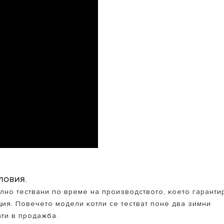
ЛОВИЯ.
елно тествани по време на производството, което гаранти
ия. Повечето модели котли се тестват поне два зимни
ати в продажба.