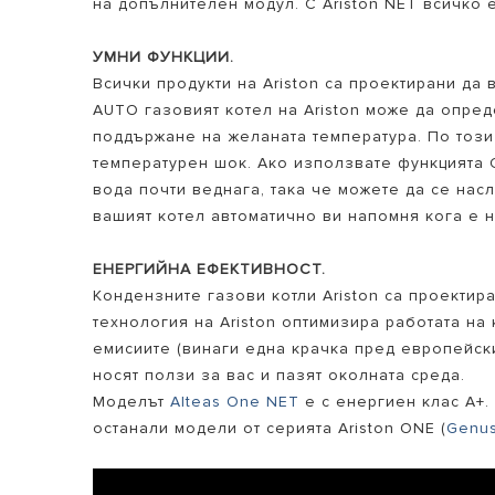
на допълнителен модул. С Ariston NET всичко 
УМНИ ФУНКЦИИ.
Всички продукти на Ariston са проектирани да
AUTO газовият котел на Ariston може да опре
поддържане на желаната температура. По този
температурен шок. Ако използвате функцията 
вода почти веднага, така че можете да се нас
вашият котел автоматично ви напомня кога е
ЕНЕРГИЙНА ЕФЕКТИВНОСТ.
Кондензните газови котли Ariston са проектир
технология на Ariston оптимизира работата на
емисиите (винаги една крачка пред европейск
носят ползи за вас и пазят околната среда.
Моделът
Alteas One NET
е с енергиен клас A+.
останали модели от серията Ariston ONE (
Genu