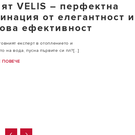
ят VELIS – перфектна
инация от елегантност и
ова ефективност
етовният експерт в отоплението и
о на вода, пусна първите си пл?[...]
Е ПОВЕЧЕ