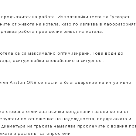
а продължителна работа. Използвайки теста за "ускорен
ните от живота на котела, като го изпитва в лаборатория
еднаква работа през целия живот на котела.
котела са са максимално оптимизирани. Това води до
еда, осигурявайки спокойствие и сигурност.
тли Ariston ONE се постига благодарение на интуитивно
а стомана отличава всички кондензни газови котли от
резултати по отношение на надеждността, поддръжката и
 диаметъра на тръбата намалява проблемите с водния по
жката и достъпът са опростени.