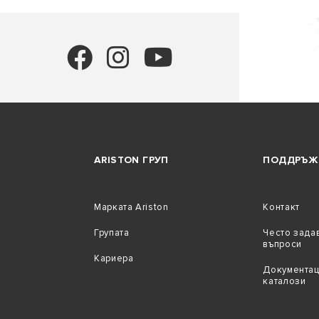
ARISTON ГРУП
ПОДДРЪЖ
Марката Ariston
Контакт
Групата
Често зада
въпроси
Кариера
Документац
каталози