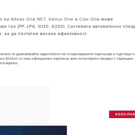
то на
Alteas One NET
,
Genus One
и
Clas One
може
ве газ (PP, LPG, G130, G230). Системата автоматично след
 за ​​да постигне висока ефективност.
инаги се доверявайте единствено на оторизираните партньори и търговци н
тел Ariston от наш официален партньор, вие получавате продукт с гаранция,
ата мрежа.
#ОКОЛНА