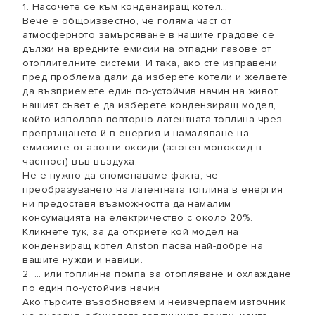
1. Насочете се към кондензиращ котел…
Вече е общоизвестно, че голяма част от
атмосферното замърсяване в нашите градове се
дължи на вредните емисии на отпадни газове от
отоплителните системи. И така, ако сте изправени
пред проблема дали да изберете котели и желаете
да възприемете един по-устойчив начин на живот,
нашият съвет е да изберете кондензиращ модел,
който използва повторно латентната топлина чрез
превръщането й в енергия и намаляване на
емисиите от азотни оксиди (азотен моноксид в
частност) във въздуха.
Не е нужно да споменаваме факта, че
преобразуването на латентната топлина в енергия
ни предоставя възможността да намалим
консумацията на електричество с около 20%.
Кликнете тук, за да откриете кой модел на
кондензиращ котел Ariston пасва най-добре на
вашите нужди и навици.
2. … или топлинна помпа за отопляване и охлаждане
по един по-устойчив начин
Ако търсите възобновяем и неизчерпаем източник