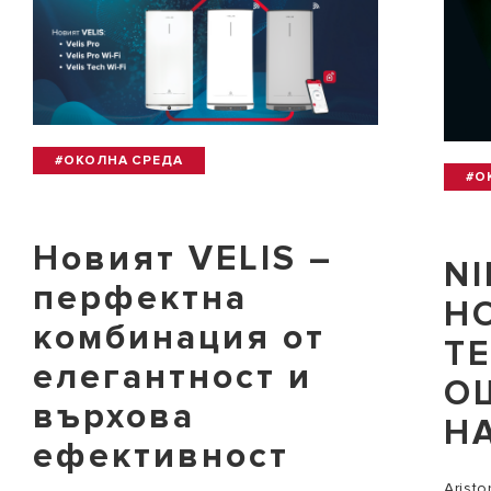
#ОКОЛНА СРЕДА
#О
Новият VELIS –
NI
перфектна
Н
комбинация от
Т
елегантност и
О
върхова
Н
ефективност
Arist