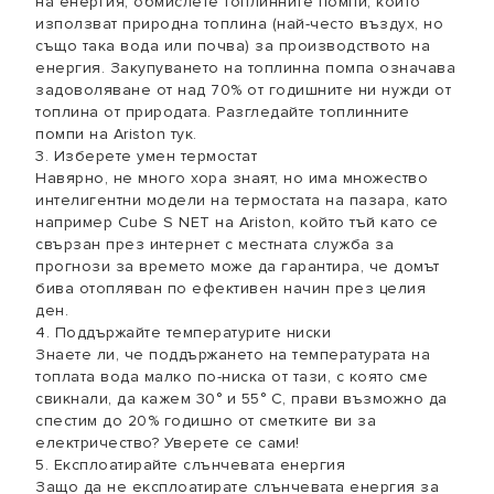
на енергия, обмислете топлинните помпи, които
използват природна топлина (най-често въздух, но
също така вода или почва) за производството на
енергия. Закупуването на топлинна помпа означава
задоволяване от над 70% от годишните ни нужди от
топлина от природата. Разгледайте топлинните
помпи на Ariston тук.
3. Изберете умен термостат
Навярно, не много хора знаят, но има множество
интелигентни модели на термостата на пазара, като
например Cube S NET на Ariston, който тъй като се
свързан през интернет с местната служба за
прогнози за времето може да гарантира, че домът
бива отопляван по ефективен начин през целия
ден.
4. Поддържайте температурите ниски
Знаете ли, че поддържането на температурата на
топлата вода малко по-ниска от тази, с която сме
свикнали, да кажем 30° и 55° C, прави възможно да
спестим до 20% годишно от сметките ви за
електричество? Уверете се сами!
5. Експлоатирайте слънчевата енергия
Защо да не експлоатирате слънчевата енергия за