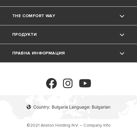
THE COMFORT WAY
Групата
Контакт
ПРОДУКТИ
Кариера
Често задавани въпроси
Околна среда
ПРАВНА ИНФОРМАЦИЯ
Документация и каталози
Полезни съвети и трикове
Бойлери
Живеене в дома
Газови котли
Политика за поверителност
Термопомпи
Политика за бисквитки
Country: Bulgaria Language: Bulgarian
Климатизация
©2021 Ariston Holding N.V. – Company Info
Вентилаторни конвектори