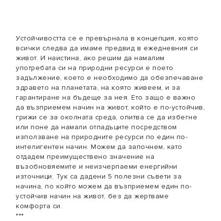
Устойчивостта се е превърнала в концепция, която
всички следва да имаме предвид в ежедневния си
живот. И наистина, ако решим да намалим
употребата си на природни ресурси е поето
задължение, което е необходимо да обезпечаване
здравето на планетата, на която живеем, и за
гарантиране на бъдеще за нея. Ето защо е важно
да възприемем начин на живот, който е по-устойчив,
грижи се за околната среда, опитва се да избегне
или поне да намали отпадъците посредством
използване на природните ресурси по един по-
интелигентен начин. Можем да започнем, като
отдадем преимуществено значение на
възобновяемите и неизчерпаеми енергийни
източници. Тук са дадени 5 полезни съвети за
начина, по който можем да възприемем един по-
устойчив начин на живот, без да жертваме
комфорта си.
***