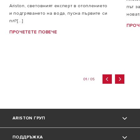
Ariston, световният експерт в отоплението
път з
и подгряването на вода, пусна първите си
новата
пл?[...]
ПРОЧ
ПРОЧЕТЕТЕ ПОВЕЧЕ
01 / 05
ARISTON ГРУП
ПОДДРЪЖКА
Марката Ariston