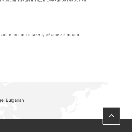
а красив външен вид и функционалност на
есно и плавно взаимодействие и лесен
e: Bulgarian