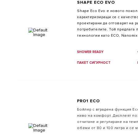
SHAPE ECO EVO
Shape Eco Evo е новото поко
характеризиращи се с качеств
проектирани да отговарят на 
потребителите. Той предлага 
технологии като ECO, Nanomix
безопасност ABS, заедно с но
от призма. Наличните версии н
SHOWER READY
литра.
ПАКЕТ СИГУРНОСТ
PRO1 ECO
Бойлер с вградена функция Eco
ниво на комфорт. Дисплеят по
отчитане и регулиране на тем
обеми от 80 и 100 литра и се 