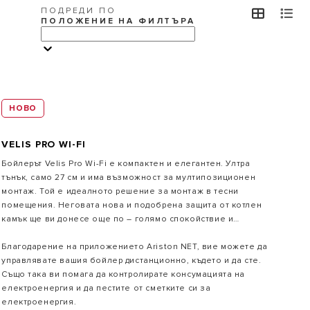
ПОДРЕДИ ПО
view
v
ПОЛОЖЕНИЕ НА ФИЛТЪРА
VISIT
НОВО
Защо да изберете бойлер Ariston?
VELIS PRO WI-FI
Широката гама бойлери Ariston е проектирана да
Бойлерът Velis Pro Wi-Fi е компактен и елегантен. Ултра
осигури перфектната комбинация от висока
ефективност, енергоспестяване и италиански дизайн.
тънък, само 27 см и има възможност за мултипозиционен
монтаж. Той е идеалното решение за монтаж в тесни
помещения. Неговата нова и подобрена защита от котлен
камък ще ви донесе още по – голямо спокойствие и
увереност при експлоатация. Благодарение на елегантния
си дизайн, той е подходящ за всеки интериор.
Благодарение на приложението Ariston NET, вие можете да
управлявате вашия бойлер дистанционно, където и да сте.
Също така ви помага да контролирате консумацията на
електроенергия и да пестите от сметките си за
електроенергия.