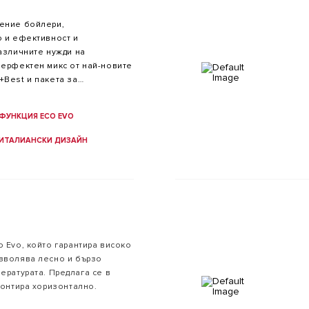
ление бойлери,
о и ефективност и
различните нужди на
перфектен микс от най-новите
+Best и пакета за
в дизайн с форма, вдъхновена
а капацитета са 50, 80 и 100
ФУНКЦИЯ ECO EVO
ИТАЛИАНСКИ ДИЗАЙН
 Evo, който гарантира високо
зволява лесно и бързо
пературата.
Предлага се в
монтира хоризонтално.