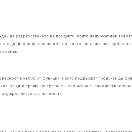
аден на разработването на продукти, които издържат във време
ята с двойно действие на Ariston, която предлага най-добрата 
ен камък.
асност е набор от функции, които поддържат продукта да фун
ючва: защита срещу прегряване и замръзване, самодиагностика 
поддържа чистотата на водата.