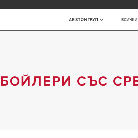
задавани въпроси
ARISTON ГРУП
ВСИЧКИ
т
ри
ЕСКИ БОЙЛЕРИ С МАЛЪК
Т
 БОЙЛЕРИ СЪС СР
ЕСКИ БОЙЛЕРИ СЪС СРЕДЕН
Т
ЕСКИ ПРОТОЧНИ БОЙЛЕРИ
 БОЙЛЕРИ
 ГАЗОВИ БОЙЛЕРИ
АНИ БОЙЛЕРИ