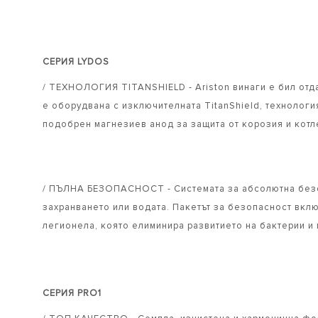
СЕРИЯ LYDOS
/ ТЕХНОЛОГИЯ TITANSHIELD - Ariston винаги е бил отд
е оборудвана с изключителната TitanShield, технологи
подобрен магнезиев анод за защита от корозия и котл
/ ПЪЛНА БЕЗОПАСНОСТ - Системата за абсолютна безоп
захранването или водата. Пакетът за безопасност вкл
легионела, която елиминира развитието на бактерии и 
СЕРИЯ PRO1