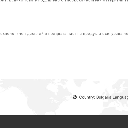
рма. Всичко това е подсилено с висококачествени материали з
хнологичен дисплей в предната част на продукта осигурява л
Country: Bulgaria Languag