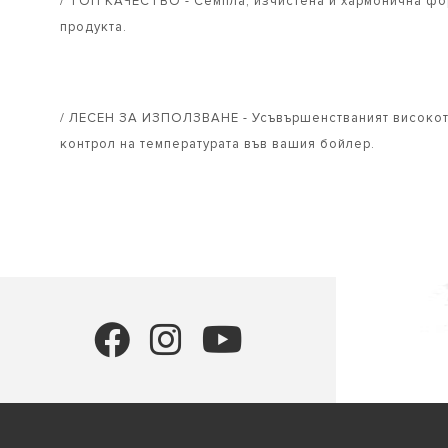
/ ТОП КАЧЕСТВО - Семпла, изчистена и хармонична фо
продукта.
/ ЛЕСЕН ЗА ИЗПОЛЗВАНЕ - Усъвършенстваният високоте
контрол на температурата във вашия бойлер.