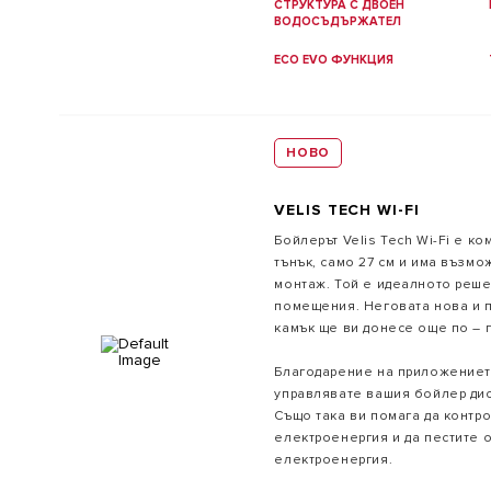
СТРУКТУРА С ДВОЕН
ВОДОСЪДЪРЖАТЕЛ
ECO EVO ФУНКЦИЯ
НОВО
VELIS TECH WI-FI
Бойлерът Velis Tech Wi-Fi е ко
тънък, само 27 см и има възм
монтаж. Той е идеалното реше
помещения. Неговата нова и 
камък ще ви донесе още по – 
увереност при експлоатация. 
си дизайн, той е подходящ за 
Благодарение на приложението
управлявате вашия бойлер дис
Също така ви помага да контр
електроенергия и да пестите о
електроенергия.