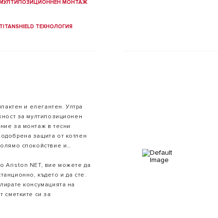
МУЛТИПОЗИЦИОННЕН МОНТАЖ
TITANSHIELD ТЕХНОЛОГИЯ
мпактен и елегантен. Ултра
ожност за мултипозиционен
ние за монтаж в тесни
подобрена защита от котлен
голямо спокойствие и
Благодарение на елегантния
всеки интериор.
 Ariston NET, вие можете да
танционно, където и да сте.
олирате консумацията на
т сметките си за