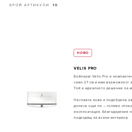
БРОЙ АРТИКУЛИ:
10
НОВО
ВСИЧКИ М
VELIS PRO
Бойлерът Velis Pro е компактен
само 27 см и има възможност 
Той е идеалното решение за 
Неговата нова и подобрена за
донесе още по – голямо споко
експлоатация. Благодарение н
подходящ за всеки интериор.