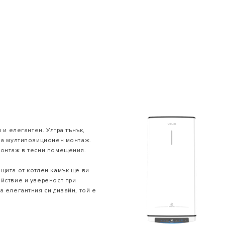
ОДЕЛИ НА БОЙЛЕРИ
 и елегантен. Ултра тънък,
за мултипозиционен монтаж.
монтаж в тесни помещения.
щита от котлен камък ще ви
йствие и увереност при
а елегантния си дизайн, той е