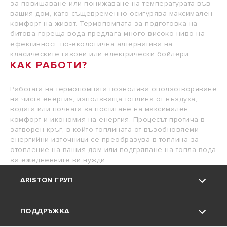
за повишаване или понижаване на температурата във
вашия дом, като същевременно осигурява максимален
комфорт на живот. Термопомпата за подготовка на
битова гореща вода предлага много високо ниво на
ефективност, по-екологична алтернатива на
класическите газови или електрически бойлери.
КАК РАБОТИ?
Работата на термопомпата позволява оползотворяване
на чиста енергия, използваща топлина от въздуха,
водата или почвата за постигане на максимален
комфорт и икономия на енергия. Процесът протича в
затворен кръг, в който топлината от възобновяеми
енергийни източници се преобразува в топлина за
отопление на вашия дом или подгряване на топла вода
за ежедневните ви нужди.
ARISTON ГРУП
ПОДДРЪЖКА
Марката Ariston