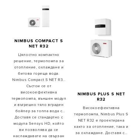
NIMBUS COMPACT S
NET R32
Цялостно компактно
решение, термопомпа за
отопление, охлаждане и
битова гореща вода.
Nimbus Compact S NET R32
е идеален за проекти от
Състои се от
тип ново строителство и за
високоефективна
NIMBUS PLUS S NET
термопомпа, външен модул
реновиране.
R32
и вътрешно тяло вграден
Високоефективна
бойлер за топла вода с
термопомпа, Nimbus Plus S
Доставя се стандартно с
обем 180L.
NET R32 е проектирана
модула Sensys HD, който
както за отопление, така и
ви позволява да се
за охлаждане. Доставя се
наслаждавате на свързан
стандартно със Sensys HD,