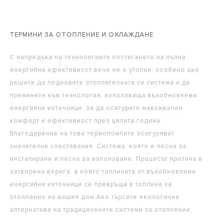
аксесоари за контрол на
приложението Ariston NET.
отоплителни системи.
температурата.
ТЕРМИНИ ЗА ОТОПЛЕНИЕ И ОХЛАЖДАНЕ
С напредъка на технологиите постигането на пълна
енергийна ефективност вече не е утопия, особено ако
решите да подновите отоплителната си система и да
преминете към технология, използваща възобновяеми
енергийни източници, за да осигурите максимален
комфорт и ефективност през цялата година.
Благодарение на това термопомпите осигуряват
значителни спестявания. Система, която е лесна за
инсталиране и лесна за използване. Процесът протича в
затворена верига, в която топлината от възобновяеми
енергийни източници се превръща в топлина за
отопление на вашия дом.Ако търсите екологична
алтернатива на традиционните системи за отопление,