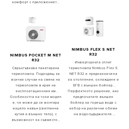
комфорт с приложението
който ви позволява да се
Ariston Net.
наслаждавате на свързан
комфорт с приложението
Ariston NET.
NIMBUS FLEX S NET
R32
NIMBUS POCKET M NET
R32
Инверторната сплит
термопомпа Nimbus Flex S
Свръхгъвкава пакетирана
NET R32 е предназначена
термопомпа. Подходящ за
за отопление, охлаждане и
всички случаи на смяна на
БГВ с външен бойлер.
термопомпи в края на
Перфектното решение, ако
Благодарение на
експлоатационния им
оптималното управление,
предпочитате външен
Особеността на този модел
живот. Свързването на
бойлер за гореща вода с
стабилната работа е
е, че може да се монтира
външното тяло се
избор на различни обеми
гарантирана при всякакви
изцяло навън (светлинна
осъществява с проста
на водосъдържателя.
външни температури.
кутия и външно тяло), с
хидравлична връзка.
Стандартният пакет
Доставя се стандартно със
възможност за съвместна
включва Wi-Fi модул и
Sensys HD и се свързва с
работа с други продукти и