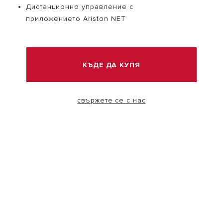
Дистанционно управление с
приложението Ariston NET
VISIT
КЪДЕ ДА КУПЯ
Защо да изберете бойлер Ariston?
свържете се с нас
Широката гама бойлери Ariston е проектирана да
осигури перфектната комбинация от висока
ефективност, енергоспестяване и италиански дизайн.