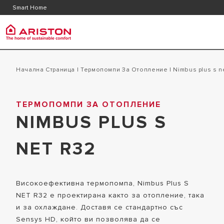
Контакт
Често 
Smart Home
Документация и каталози
Ariston Груп
Бойле
PRODUCTS | CATEGORIES
Начална Страница
|
Термопомпи За Отопление
|
nimbus plus s n
МАРКАТА ARISTON
ЕЛЕКТРИЧ
ТЕРМОПОМПИ ЗА ОТОПЛЕНИЕ
БОЙЛЕРИ
ГРУПАТА
NIMBUS PLUS S
КАПАЦИТЕ
ГАЗОВИ КОТЛИ
КАРИЕРА
ЕЛЕКТРИЧ
ТЕРМОПОМПИ
NET R32
КАПАЦИТЕ
КЛИМАТИЗАЦИЯ
ЕЛЕКТРИЧ
ВЕНТИЛАТОРНИ КОНВЕКТОРИ
Високоефективна термопомпа, Nimbus Plus S
ХИБРИДНИ
ТЕРМОРЕГУЛИРАНЕ
NET R32 е проектирана както за отопление, така
ПРОТОЧНИ
и за охлаждане. Доставя се стандартно със
SMART HOME
Sensys HD, който ви позволява да се
КОМБИНИР