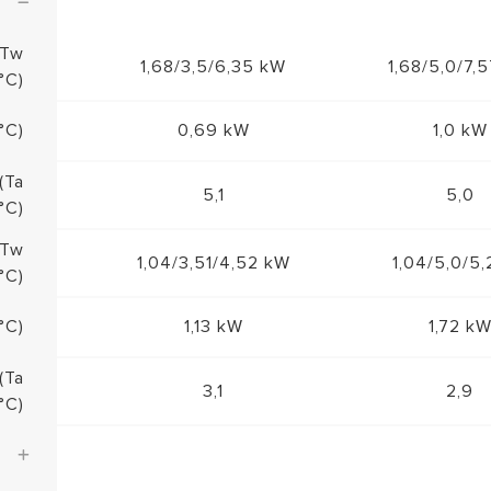
 Tw
1,68/3,5/6,35 kW
1,68/5,0/7,
°C)
°C)
0,69 kW
1,0 kW
(Ta
5,1
5,0
°C)
 Tw
1,04/3,51/4,52 kW
1,04/5,0/5
°C)
°C)
1,13 kW
1,72 k
(Ta
3,1
2,9
°C)