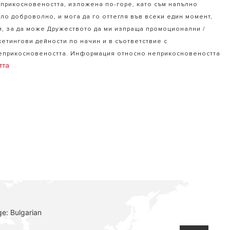
еприкосновеността, изложена по-горе, като съм напълно
ло доброволно, и мога да го оттегля във всеки един момент,
и, за да може Дружеството да ми изпраща промоционални /
кетингови дейности по начин и в съответствие с
неприкосновеността. Информация относно неприкосновеността
тта
e: Bulgarian