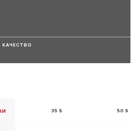
КАЧЕСТВО
НИ
35 S
50 S