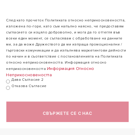
Номинална
топлинна
3,5
5 kW
мощност (Ta
kW
След като прочетох Политиката относно неприкосновеността,
-7°C, Tw 35°C)
изложена по-горе, като съм напълно наясно, че предоставям
съгласието си изцяло доброволно, и мога да го оттегля във
всеки един момент, се съгласявам с обработване на данните
ми, за да може Дружеството да ми изпраща промоционални /
Номинален СОР
търговски комуникации и да изпълнява маркетингови дейности
(Ta -7°C, Tw
3,1
2,9
по начин и в съответствие с постановленията на Политиката
35°C)
относно неприкосновеността. Информация относно
Информация Относно
неприкосновеността
Неприкосновеността
ОХЛАЖДАНЕ
Дава Съгласие 2
Отказва Съгласие
NIMBUS POCKET
M NET R32
СВЪРЖЕТЕ СЕ С НАС