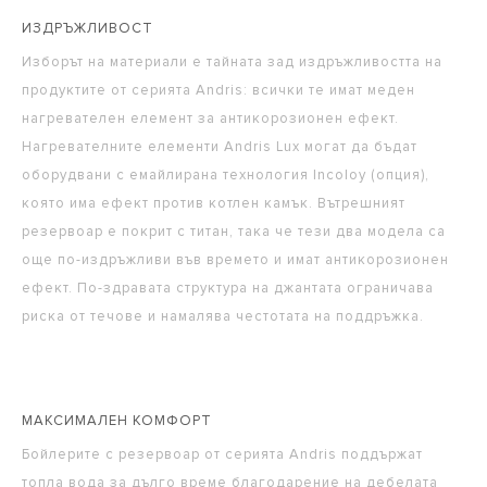
ИЗДРЪЖЛИВОСТ
Изборът на материали е тайната зад издръжливостта на
продуктите от серията Andris: всички те имат меден
нагревателен елемент за антикорозионен ефект.
Нагревателните елементи Andris Lux могат да бъдат
оборудвани с емайлирана технология Incoloy (опция),
която има ефект против котлен камък. Вътрешният
резервоар е покрит с титан, така че тези два модела са
още по-издръжливи във времето и имат антикорозионен
ефект. По-здравата структура на джантата ограничава
риска от течове и намалява честотата на поддръжка.
МАКСИМАЛЕН КОМФОРТ
Бойлерите с резервоар от серията Andris поддържат
топла вода за дълго време благодарение на дебелата