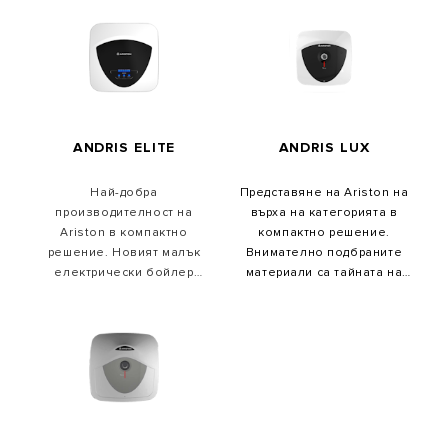
ANDRIS ELITE
ANDRIS LUX
Най-добра
Представяне на Ariston на
производителност на
върха на категорията в
Ariston в компактно
компактно решение.
решение. Новият малък
Внимателно подбраните
електрически бойлер
материали са тайната на
Andris Elite е с енергиен
издръжливостта на
клас А (A+/F) и се предлага в
моделите Andris.
обеми от 10, 15 и 30 литра.