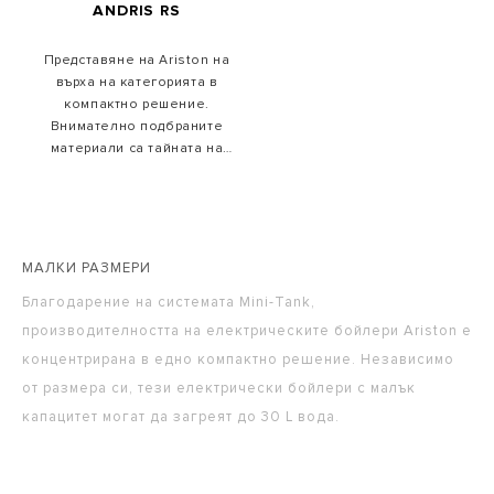
ANDRIS RS
Представяне на Ariston на
върха на категорията в
компактно решение.
Внимателно подбраните
материали са тайната на
издръжливостта на
моделите Andris.
МАЛКИ РАЗМЕРИ
Благодарение на системата Mini-Tank,
производителността на електрическите бойлери Ariston е
концентрирана в едно компактно решение. Независимо
от размера си, тези електрически бойлери с малък
капацитет могат да загреят до 30 L вода.