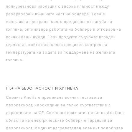
полиуретанова изолация с висока плътност между
резервоара и външната част на бойлера. Това е
ефективна преграда, която предпазва от загуба на
топлина, оптимизира работата на бойлера и отговаря на
всички ваши нужди. Тези продукти съдържат вграден
термостат, който позволява прецизен контрол на
температурата на водата за поддържане на желаната
топлина.
ПЪЛНА БЕЗОПАСНОСТ И ХИГИЕНА
Серията Andris е преминала всички тестове за
безопасност, необходими за пълно съответствие с
директивите на CE. Световно признатият опит на Ariston в
областта на електрическите бойлери е гаранция за
безопасност. Медният нагревателен елемент подобрява