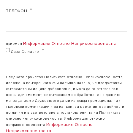
2,1
ТЕЛЕФОН
kg
Стандартно
/
количество
1,42
хладилен агент
t
CO2
eq
Информация Относно Неприкосновеността
приемам
Дава Съгласие
ТЕХНИЧЕСКИ
ДАННИ
ТЕГЛО И РАЗМЕРИ
След като прочетох Политиката относно неприкосновеността,
изложена по-горе, като съм напълно наясно, че предоставям
ФУНКЦИИ,
съгласието си изцяло доброволно, и мога да го оттегля във
СВЪРЗАНИ С
всеки един момент, се съгласявам с обработване на данните
ИНСТАЛАЦИЯТА
ми, за да може Дружеството да ми изпраща промоционални /
търговски комуникации и да изпълнява маркетингови дейности
ALYS R32 QUAD 110
по начин и в съответствие с постановленията на Политиката
относно неприкосновеността. Информация относно
Информация Относно
неприкосновеността
Неприкосновеността