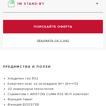
температура.
1W STAND-BY
Режим на работа в режим на готовност за
оптимизиране на потреблението с до 80%.
ПОИСКАЙТЕ ОФЕРТА
свържете се с нас
ПРЕДИМСТВА И ПОЛЗИ
Хладилен газ R32
Енергиен клас за охлаждане A++ (A+++/D)
2D инверторна технология
Съвместим с ARISTON CLIMA R32 Wi-Fi комплект
Функция памет
Функция BOOSTER