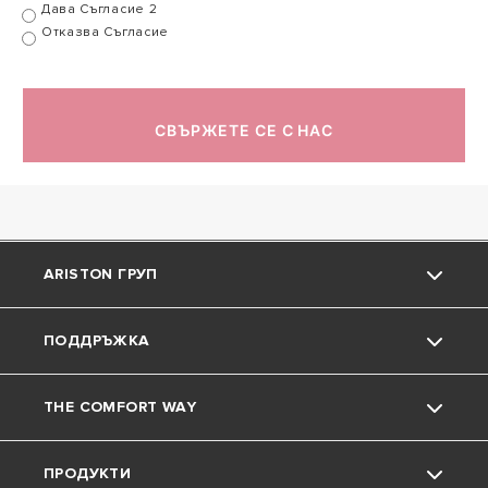
Дава Съгласие 2
Отказва Съгласие
СВЪРЖЕТЕ СЕ С НАС
ARISTON ГРУП
ПОДДРЪЖКА
Марката Ariston
THE COMFORT WAY
Групата
Контакт
ПРОДУКТИ
Кариера
Често задавани въпроси
Околна среда