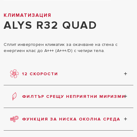
КЛИМАТИЗАЦИЯ
ALYS R32 QUAD
Сплит инверторен климатик за окачване на стена с
енергиен клас до А+++ (A+++/D) с четири тела.
12 СКОРОСТИ
Продуктът има общо 12 скорости: три скорости,
които могат да бъдат настроени в допълнение
ФИЛТЪР СРЕЩУ НЕПРИЯТНИ МИРИЗМИ
към трите поднива и скоростите на функциите на
обезвлажнителя, turbo и silence
Той елиминира бактериите и плесените и
предотвратява причините за най-често
ФУНКЦИЯ ЗА НИСКА ОКОЛНА СРЕДА
срещаните алергии, като улавя алергените,
присъстващи във въздуха, нарушавайки тяхната
Функция за охлаждане при ниска околна
структура.