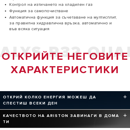
Контрол на изтичането на хладилен газ
Функция за самопочистване
Автоматична функция за съчетаване на мултисплит,
за правилна хидравлична връзка, автоматично и
във всяка ситуация
ALYS R32 QUA
ОТКРИЙТЕ НЕГОВИТЕ
ХАРАКТЕРИСТИКИ
ОТКРИЙ КОЛКО ЕНЕРГИЯ МОЖЕШ ДА
СПЕСТИШ ВСЕКИ ДЕН
Технологиите на Ariston оптимизират работата на
КАЧЕСТВОТО НА ARISTON ЗАВИНАГИ В ДОМА
продуктите, за да намалят максимално консумацията
ТИ
на енергия и емисиите, винаги изпреварвайки