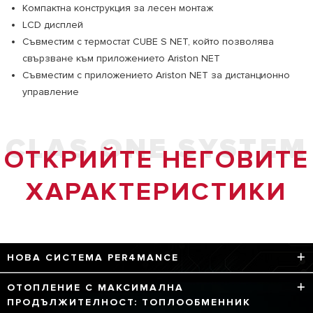
Компактна конструкция за лесен монтаж
LCD дисплей
Съвместим с термостат CUBE S NET, който позволява
свързване към приложението Ariston NET
Съвместим с приложението Ariston NET за дистанционно
управление
CLAS ONE SYSTEM
ОТКРИЙТЕ НЕГОВИТЕ
ХАРАКТЕРИСТИКИ
НОВА СИСТЕМА PER4MANCE
4 технологии за изключителна производителност:
ОТОПЛЕНИЕ С МАКСИМАЛНА
ПРОДЪЛЖИТЕЛНОСТ: ТОПЛООБМЕННИК