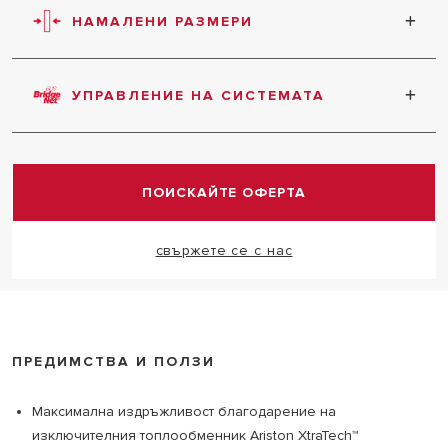
начина: Режим Comfort Plus (винаги гореща вода
НАМАЛЕНИ РАЗМЕРИ
само за 5 минути) и режим Comfort (топла вода
30 след последното оттичане).
Намален размер за лесен монтаж.
УПРАВЛЕНИЕ НА СИСТЕМАТА
Нов комуникационен протокол, проектиран да
гарантира цялостно управление на системата.
ПОИСКАЙТЕ ОФЕРТА
свържете се с нас
ПРЕДИМСТВА И ПОЛЗИ
Максимална издръжливост благодарение на
изключителния топлообменник Ariston XtraTech™