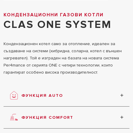
КОНДЕНЗАЦИОННИ ГАЗОВИ КОТЛИ
CLAS ONE SYSTEM
Кондензационен котел само за отопление, идеален за
създаване на системи (хибридна, соларна, котел с външен
нагревател). Той е изграден на базата на новата система
Per4mance от серията ONE с четири технологии, които
гарантират особено висока производителност.
ФУНКЦИЯ AUTO
Максимален комфорт, ефективност и икономия
на енергия въз основа на автоматичния анализ
ФУНКЦИЯ COMFORT
на условията на околната среда, свързаните
външни устройства и необходимата
Ускорява доставката на топла вода по два
производителност.