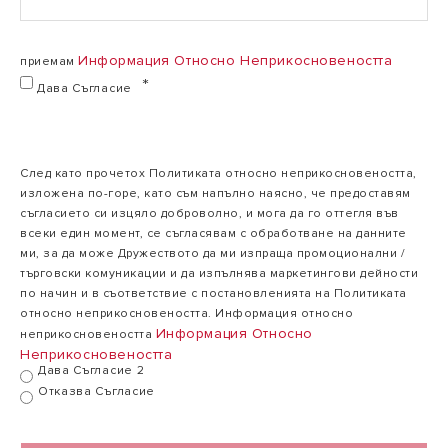
Информация Относно Неприкосновеността
приемам
Макс./мин.
топлинна
Дава Съгласие
23,6/3,9
мощност на
33,5/5,3 kW
kW
нагряване (50-
30°C) PCI
След като прочетох Политиката относно неприкосновеността,
изложена по-горе, като съм напълно наясно, че предоставям
БГВ макс./мин.
съгласието си изцяло доброволно, и мога да го оттегля във
24,9/3,5
топлинна
33,0/4,8 kW
всеки един момент, се съгласявам с обработване на данните
kW
мощност PCI
ми, за да може Дружеството да ми изпраща промоционални /
търговски комуникации и да изпълнява маркетингови дейности
по начин и в съответствие с постановленията на Политиката
относно неприкосновеността. Информация относно
ВРЪЩАНЕ
Информация Относно
неприкосновеността
Неприкосновеността
ЕМИСИИ
Дава Съгласие 2
Отказва Съгласие
ОТОПЛИТЕЛЕН
КРЪГ