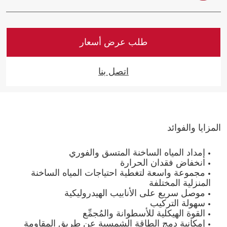
متوافقة مع شهادة الجودة الأوروبية للأنظمة
الشمسية
طلب عرض أسعار
اتصل بنا
المزايا والفوائد
• إمداد المياه الساخنة المتسق والفوري
• انخفاض فقدان الحرارة
• مجموعة واسعة لتغطية احتياجات المياه الساخنة
المنزلية المختلفة
• موصل سريع على الأنابيب الهيدروليكية
• سهولة التركيب
• القوة الهيكلية للأسطوانة والمُجمِّع
• إمكانية دمج الطاقة الشمسية عن طريق المقاومة