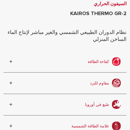
السيفون الحراري
KAIROS THERMO GR-2
نظام الدوران الطبيعي الشمسي والغير مباشر لإنتاج الماء
الساخن المنزلي
كفاءة الطاقة
استغلال أفضل للطاقة ومصادر الطاقة
المتجددة وتحسين الأداء
مقاوم للبَرد
زجاج سميك مقاوم للبَرَد
صُنع في أوروبا
صُنع وفقا للمعايير الأوروبية الصارمة
علامة الطاقة الشمسية