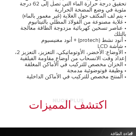
تحقيق درجة حرارة الماء التي تصل إلى 62 درجة
مئوية في وضع المضخة الحرارية
• يتم لف المكثف حول الغلاية (غير مغمور بالماء)
• غلاية مصنوعة من الفولاذ المطلي بالتيتانيوم
• عناصر تسخين كهربائية مزدوجة الطاقة معالجة
بالتلك
• أنود نشط (protech) + أنود مغنيسيوم
• شاشة LCD
• الأوضاع: الأخضر، الأوتوماتيكي، التعزيز، التعزيز 2،
إعداد وقت الانسحاب من أوضاع مقاومة الفيلقية
• الخزان مخصص للتركيب في الأماكن المغلقة
• وظيفة فوتوضوئية مدمجة
• المنتج مخصص للتركيب في الأماكن الداخلية
NUOS PLUS
اكتشف المميزات
كفاءة الطاقة