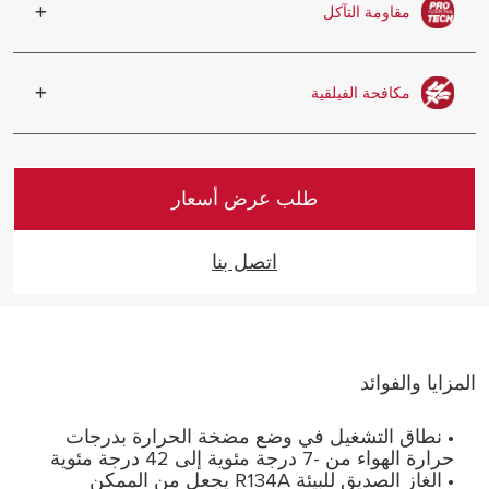
المتجددة وتحسين الأداء
مقاومة التآكل
متانة أطول وأداء عالٍ بفضل تقنية Pro-tech
المقاومة للتآكل
مكافحة الفيلقية
دورة تسخين المياه التلقائية لمنع نمو البكتيريا
طلب عرض أسعار
اتصل بنا
المزايا والفوائد
• نطاق التشغيل في وضع مضخة الحرارة بدرجات
حرارة الهواء من -7 درجة مئوية إلى 42 درجة مئوية
• الغاز الصديق للبيئة R134A يجعل من الممكن