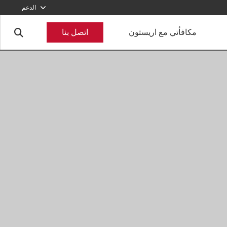
الدعم
800-2747866
مكافأتي مع اريستون
اتصل بنا
أرسل طلبا