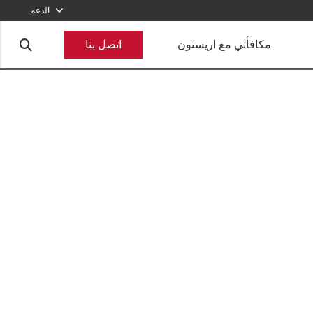
الدعم
800-2747866
مكافأتي مع اريستون
اتصل بنا
أرسل طلبا