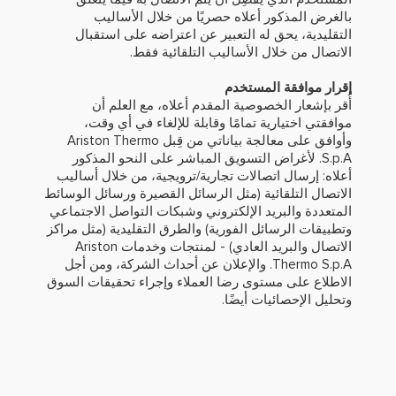
بالغرض المذكور أعلاه حصريًا من خلال الأساليب
التقليدية، يحق له التعبير عن اعتراضه على استقبال
الاتصال من خلال الأساليب التلقائية فقط.
إقرار موافقة المستخدم
أُقر بإشعار الخصوصية المقدم أعلاه، مع العلم أن
موافقتي اختيارية تمامًا وقابلة للإلغاء في أي وقت،
وأوافق على معالجة بياناتي من قِبل Ariston Thermo
S.p.A. لأغراض التسويق المباشر على النحو المذكور
أعلاه: إرسال اتصالات تجارية/ترويجية، من خلال أساليب
الاتصال التلقائية (مثل الرسائل القصيرة ورسائل الوسائط
المتعددة والبريد الإلكتروني وشبكات التواصل الاجتماعي
وتطبيقات الرسائل الفورية) والطرق التقليدية (مثل مراكز
الاتصال والبريد العادي) - لمنتجات وخدمات Ariston
Thermo S.p.A. والإعلان عن أحداث الشركة، ومن أجل
الاطلاع على مستوى رضا العملاء وإجراء تحقيقات السوق
وتحليل الإحصائيات أيضًا.