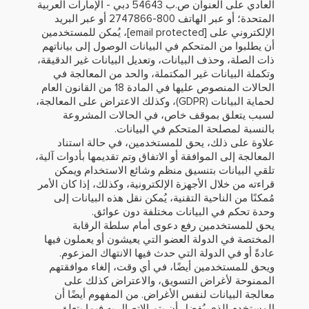
العادي على العنوان ص.ب 54643 دبي - الإمارات العربية
المتحدة؛ أو عبر الهاتف 800-2747866 أو عبر البريد
الإلكتروني على
[email protected]
، يُمكن للمستخدمين
أن يطلبوا من المتحكم في البيانات الوصول إلى بياناتهم
ذات الصلة، وحذف البيانات، وتعديل البيانات غير الدقيقة،
وتكملة البيانات غير المكتملة، والحد من المعالجة في
الحالات المنصوص عليها في المادة 18 من القانون العام
لحماية البيانات (GDPR)، وكذلك الاعتراض على المعالجة،
لسبب يتعلق بموقف خاص، في الحالات المشروعة
بالنسبة لمصلحة المتحكم في البيانات.
علاوة على ذلك، يحق للمستخدمين، في حالة استناد
المعالجة إلى الموافقة أو الاتفاق وتم تقديمها بأدوات آلية،
تلقي البيانات بتنسيق منظم وشائع الاستخدام ويمكن
قراءته من خلال الأجهزة الإلكترونية، وكذلك، إذا كان الأمر
مُمكنًا من الناحية التقنية، يُمكن نقل هذه البيانات إلى
وحدة تحكم في البيانات مختلفة دون عوائق.
يحق للمستخدمين رفع دعوى أمام سلطة الرقابة
المختصة في الدولة العضو التي يعيشون أو يعملون فيها
عادةً أو في الدولة التي حدث فيها الانتهاك المزعوم.
ويحق للمستخدمين أيضًا، في أي وقت، إلغاء موافقتهم
الممنوحة لأغراض التسويق، والاعتراض كذلك على
معالجة البيانات لنفس الأغراض. من المفهوم أيضًا أن
المستخدم الذي يُفضِل أن يتم الاتصال به فيما يتعلق