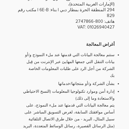
(الإمارات العربية المتحدة)،
294 المنطقة الحرة بمطار دبي | بناء: 6E-B | مكتب رقم
829
هاتف: 800-2747866
VAT: 01026940427
أغراض المعالجة
ستتم معالجة البيانات التي قدمتها عند ملء النموذج و/أو
بيانات التنقل التي جمعها المهايئ عبر الإنترنت من قِبل
الشركة من أجل الرد على طلبات المعلومات الخاصة
بك
بشأن الشركة و/أو منتجاتها/خدماتها
إدارة أمن وموارد تكنولوجيا المعلومات (النسخ الاحتياطي
والاستعادة وما إلى ذلك)
يتم معالجة البيانات التي قدمتها عند ملء النموذج، على
أساس موافقتك السابقة، لغرض التسويق المباشر: على
سبيل المثال، البريد - من خلال طرق الاتصال التلقائية
(مثل الرسائل القصيرة، رسائل الوسائط المتعددة، البريد