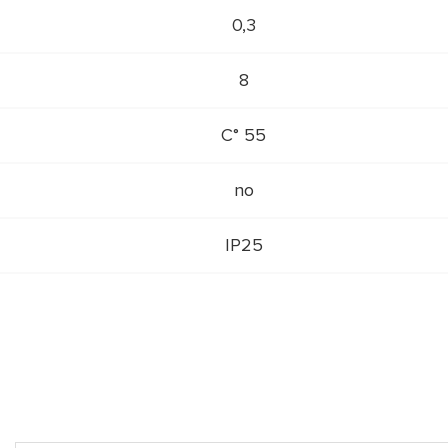
0,3
8
55 °C
no
IP25