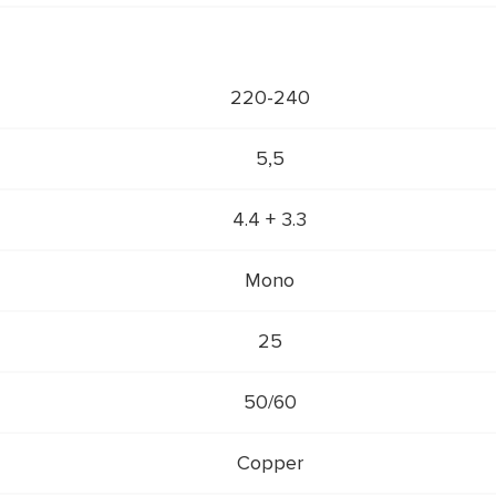
220-240
5,5
3.3 + 4.4
Mono
25
50/60
Copper