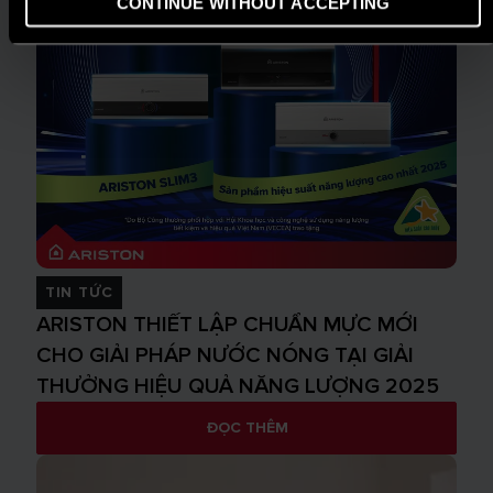
CONTINUE WITHOUT ACCEPTING
TIN TỨC
ARISTON THIẾT LẬP CHUẨN MỰC MỚI
CHO GIẢI PHÁP NƯỚC NÓNG TẠI GIẢI
THƯỞNG HIỆU QUẢ NĂNG LƯỢNG 2025
ĐỌC THÊM