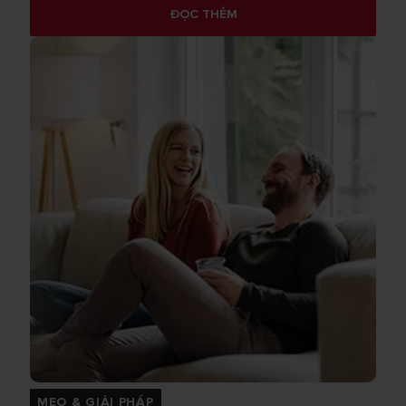
ĐỌC THÊM
MẸO & GIẢI PHÁP