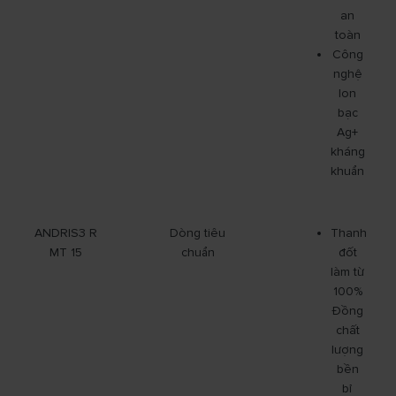
an
toàn
Công
nghệ
Ion
bạc
Ag+
kháng
khuẩn
ANDRIS3 R
Dòng tiêu
Thanh
MT 15
chuẩn
đốt
làm từ
100%
Đồng
chất
lượng
bền
bỉ