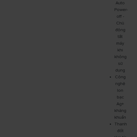
Auto
Power-
off -
Chủ
động
tắt
máy
khi
không
sử
dụng
Công
nghệ
Ion
bạc
Ag+
kháng
khuẩn
Thanh
đốt