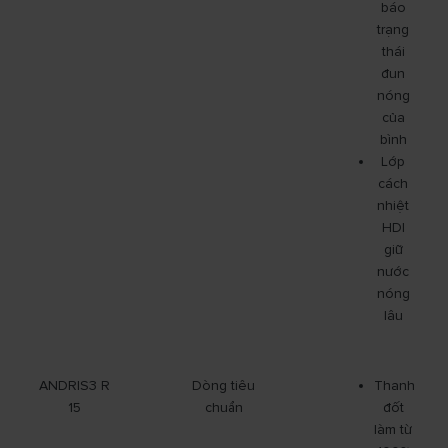
báo
trạng
thái
đun
nóng
của
bình
Lớp
cách
nhiệt
HDI
giữ
nước
nóng
lâu
ANDRIS3 R
Dòng tiêu
Thanh
15
chuẩn
đốt
làm từ