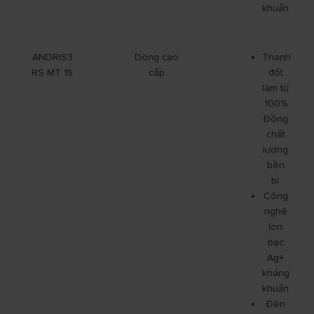
khuẩn
ANDRIS3
Dòng cao
Thanh
RS MT 15
cấp
đốt
làm từ
100%
Đồng
chất
lượng
bền
bỉ
Công
nghệ
Ion
bạc
Ag+
kháng
khuẩn
Đèn