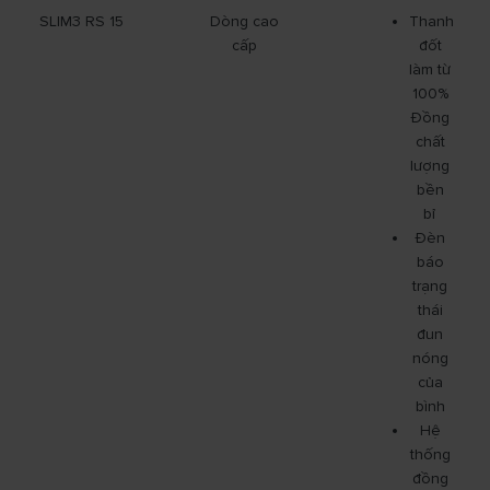
SLIM3 RS 15
Dòng cao
Thanh
cấp
đốt
làm từ
100%
Đồng
chất
lượng
bền
bỉ
Đèn
báo
trạng
thái
đun
nóng
của
bình
Hệ
thống
đồng