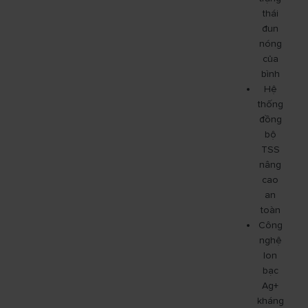
thái
đun
nóng
của
bình
Hệ
thống
đồng
bộ
TSS
nâng
cao
an
toàn
Công
nghệ
Ion
bạc
Ag+
kháng