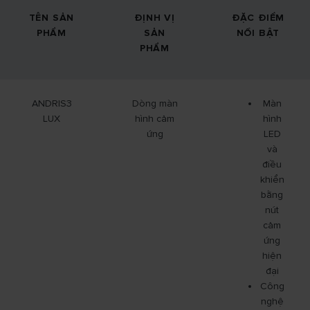
TÊN SẢN
ĐỊNH VỊ
ĐẶC ĐIỂM
PHẨM
SẢN
NỔI BẬT
PHẨM
ANDRIS3
Dòng màn
Màn
LUX
hình cảm
hình
ứng
LED
và
điều
khiển
bằng
nút
cảm
ứng
hiện
đại
Công
nghệ