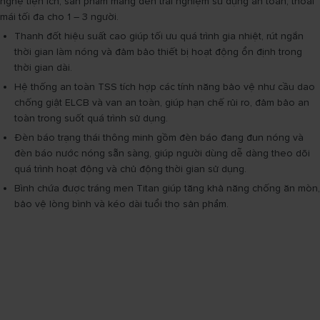
nghệ tiện ích, sản phẩm mang đến trải nghiệm sử dụng an toàn, thoải
mái tối đa cho 1 – 3 người.
Thanh đốt hiệu suất cao giúp tối ưu quá trình gia nhiệt, rút ngắn
thời gian làm nóng và đảm bảo thiết bị hoạt động ổn định trong
thời gian dài.
Hệ thống an toàn TSS tích hợp các tính năng bảo vệ như cầu dao
chống giật ELCB và van an toàn, giúp hạn chế rủi ro, đảm bảo an
toàn trong suốt quá trình sử dụng.
Đèn báo trạng thái thông minh gồm đèn báo đang đun nóng và
đèn báo nước nóng sẵn sàng, giúp người dùng dễ dàng theo dõi
quá trình hoạt động và chủ động thời gian sử dụng.
Bình chứa được tráng men Titan giúp tăng khả năng chống ăn mòn,
bảo vệ lòng bình và kéo dài tuổi thọ sản phẩm.