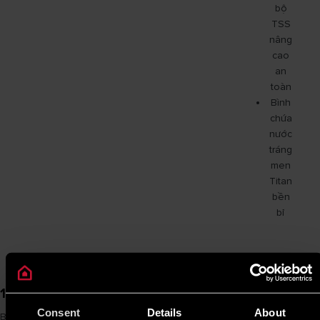
bộ
TSS
nâng
cao
an
toàn
Bình
chứa
nước
tráng
men
Titan
bền
bỉ
1.1. ANDRIS3 LUX 15
Consent
Details
About
Bình nóng lạnh Ariston 15L Andris3 Lux là mảnh ghép hoàn hảo cho