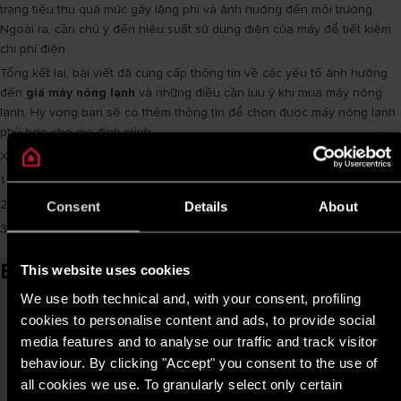
trạng tiêu thụ quá mức gây lãng phí và ảnh hưởng đến môi trường.
Ngoài ra, cần chú ý đến hiệu suất sử dụng điện của máy để tiết kiệm
chi phí điện.
Tổng kết lại, bài viết đã cung cấp thông tin về các yếu tố ảnh hưởng
đến
giá máy nóng lạnh
và những điều cần lưu ý khi mua máy nóng
lạnh. Hy vọng bạn sẽ có thêm thông tin để chọn được máy nóng lạnh
phù hợp cho gia đình mình.
Xem thêm các bài viết khác:
1.
Máy nước nóng giá bao nhiêu? Tìm hiểu các loại phổ biến hiện nay
2.
Bình nóng lạnh Ariston 30L giá bao nhiêu ? Loại nào sử dụng tốt
Consent
Details
About
3.
Top 4 bình nóng lạnh Ariston giá cả phải chăng đáng mua nhất
Bài viết liên quan
This website uses cookies
We use both technical and, with your consent, profiling
cookies to personalise content and ads, to provide social
media features and to analyse our traffic and track visitor
behaviour. By clicking "Accept" you consent to the use of
all cookies we use. To granularly select only certain