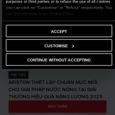
purposes or third parties or to refuse the use of all cookies
you can click on "Customise" or "Refuse" respectively. You
can find out more in our Cookie Policy.
ACCEPT
CUSTOMISE
CONTINUE WITHOUT ACCEPTING
TIN TỨC
ARISTON THIẾT LẬP CHUẨN MỰC MỚI
CHO GIẢI PHÁP NƯỚC NÓNG TẠI GIẢI
THƯỞNG HIỆU QUẢ NĂNG LƯỢNG 2025
ĐỌC THÊM