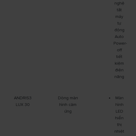
nghệ
tắt
máy
tự
động
Auto
Power-
off
tiết
kiệm
điện
năng
ANDRIS3
Dòng màn
Màn
LUX 30
hình cảm
hình
ứng
LED
hiển
thị
nhiệt