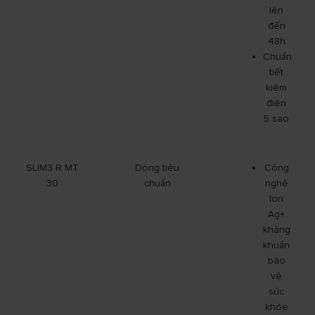
lên
đến
48h
Chuẩn
tiết
kiệm
điện
5 sao
SLIM3 R MT
Dòng tiêu
Công
30
chuẩn
nghệ
Ion
Ag+
kháng
khuẩn
bảo
vệ
sức
khỏe