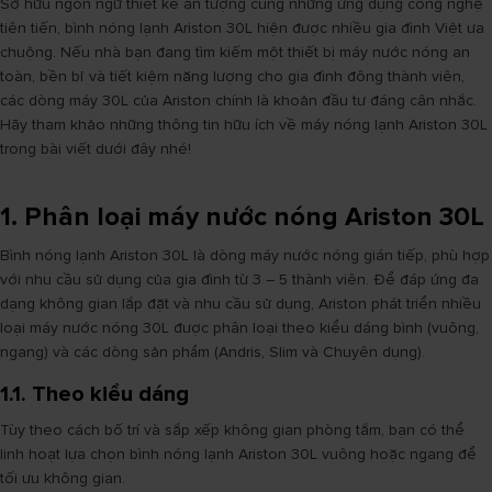
Sở hữu ngôn ngữ thiết kế ấn tượng cùng những ứng dụng công nghệ
tiên tiến, bình nóng lạnh Ariston 30L hiện được nhiều gia đình Việt ưa
chuộng. Nếu nhà bạn đang tìm kiếm một thiết bị máy nước nóng an
toàn, bền bỉ và tiết kiệm năng lượng cho gia đình đông thành viên,
các dòng máy 30L của Ariston chính là khoản đầu tư đáng cân nhắc.
Hãy tham khảo những thông tin hữu ích về máy nóng lạnh Ariston 30L
trong bài viết dưới đây nhé!
1. Phân loại máy nước nóng Ariston 30L
Bình nóng lạnh Ariston 30L là dòng máy nước nóng gián tiếp, phù hợp
với nhu cầu sử dụng của gia đình từ 3 – 5 thành viên. Để đáp ứng đa
dạng không gian lắp đặt và nhu cầu sử dụng, Ariston phát triển nhiều
loại máy nước nóng 30L được phân loại theo kiểu dáng bình (vuông,
ngang) và các dòng sản phẩm (Andris, Slim và Chuyên dụng).
1.1. Theo kiểu dáng
Tùy theo cách bố trí và sắp xếp không gian phòng tắm, bạn có thể
linh hoạt lựa chọn bình nóng lạnh Ariston 30L vuông hoặc ngang để
tối ưu không gian.