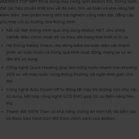
ANDRIS3 TOP WIFI 30 là dòng máy nóng lạnh Ariston 30L thông minh,
đạt các tiêu chuẩn khắt khe về độ bền, tính an toàn và khả năng tiết
kiệm điện. Sản phẩm mang đến trải nghiệm sống hiện đại, đẳng cấp,
phù hợp với xu hướng nhà thông minh.
Kết nối Wifi thông minh qua ứng dụng Ariston NET, cho phép
bật/tắt, điều chỉnh nhiệt độ và theo dõi trạng thái thiết bị từ xa.
Hệ thống Safety Check chủ động kiểm tra toàn diện các thành
phần an toàn trước và trong quá trình hoạt động, mang lại sự an
tâm khi sử dụng.
Công nghệ Quick Heating giúp làm nóng nước nhanh hơn khoảng
20% so với máy nước nóng thông thường, rút ngắn thời gian chờ
đợi.
Công nghệ Auto Power-off tự động tắt máy khi không còn nhu cầu
sử dụng, kết hợp công nghệ ECO EVO giúp tối ưu điện năng tiêu
thụ.
Thanh đốt 100% Titan có khả năng chống ăn mòn tốt, độ bền cao
và được bảo hành trọn đời theo chính sách của Ariston.