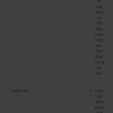
an
toàn
đồng
bộ
TSS
Bình
chứa
tráng
men
Titan
tăng
cường
độ
bền
SLIM3 B 30
-
Thanh
đốt
100%
Đồng