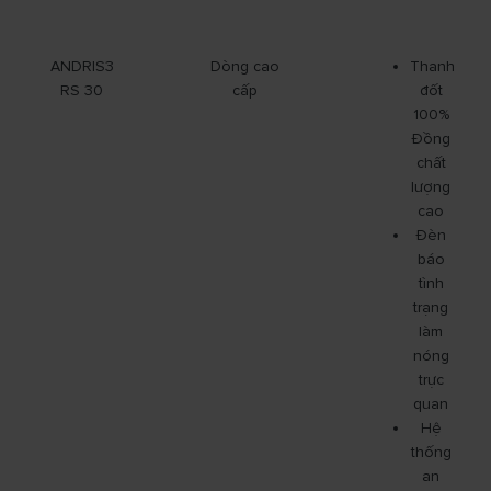
ANDRIS3
Dòng cao
Thanh
RS 30
cấp
đốt
100%
Đồng
chất
lượng
cao
Đèn
báo
tình
trạng
làm
nóng
trực
quan
Hệ
thống
an