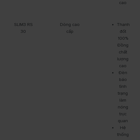
cao
SLIM3 RS
Dòng cao
Thanh
30
cấp
đốt
100%
Đồng
chất
lượng
cao
Đèn
báo
tình
trạng
làm
nóng
trực
quan
Hệ
thống