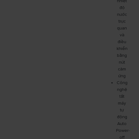
nhiệt
độ
nước
trực
quan
và
điều
khiển
bằng
nút
cảm
ứng
Công
nghệ
tắt
máy
tự
động
Auto
Power-
off