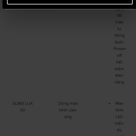
Công
nghệ
tắt
máy
tự
động
Auto
Power-
off
tiết
kiệm
điện
năng
SLIM3 LUX
Dòng màn
Màn
30
hình cảm
hình
ứng
LED
hiển
thị