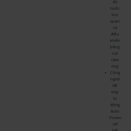
độ
nước
trực
quan
và
điều
khiển
bằng
nút
cảm
ứng
Công
nghệ
tắt
máy
tự
động
Auto
Power-
off
tiết