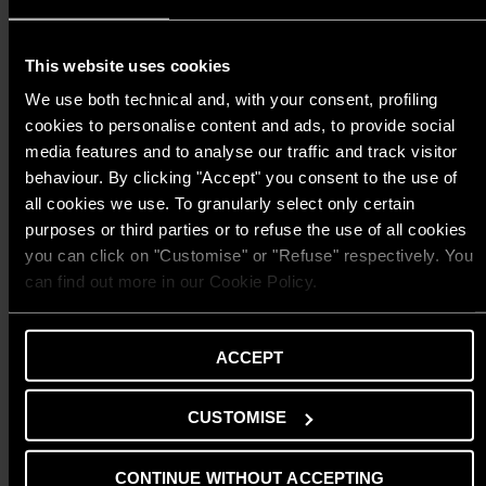
từ xa
tiện
lợi
This website uses cookies
Công
We use both technical and, with your consent, profiling
nghệ
cookies to personalise content and ads, to provide social
làm
media features and to analyse our traffic and track visitor
nóng
behaviour. By clicking "Accept" you consent to the use of
nhanh
all cookies we use. To granularly select only certain
Quick
purposes or third parties or to refuse the use of all cookies
Heating
Hệ
you can click on "Customise" or "Refuse" respectively. You
thống
can find out more in our Cookie Policy.
kiểm
soát
an
ACCEPT
toàn
toàn
CUSTOMISE
diện
Safety
Check
CONTINUE WITHOUT ACCEPTING