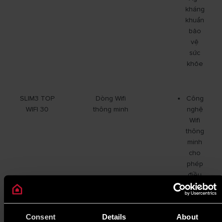
kháng
khuẩn
bảo
vệ
sức
khỏe
SLIM3 TOP
Dòng Wifi
Công
WIFI 30
thông minh
nghệ
Wifi
thông
minh
cho
phép
điều
khiển
máy
nước
Consent
Details
About
nóng