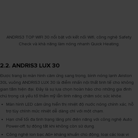
ANDRIS3 TOP WIFI 30 nổi bật với kết nối Wifi, công nghệ Safety
Check và khả năng làm nóng nhanh Quick Heating.
2.2. ANDRIS3 LUX 30
Được trang bị màn hình cảm ứng sang trọng, bình nóng lạnh Ariston
30L vuông ANDRIS3 LUX 30 là điểm nhấn nội thất tinh tế cho không
gian tắm hiện đại. Đây là sự lựa chọn hoàn hảo cho những gia đình
chú trọng cả yếu tố thẩm mỹ lẫn tính năng chăm sóc sức khỏe.
Màn hình LED cảm ứng hiển thị nhiệt độ nước nóng chính xác, hỗ
trợ tùy chỉnh mức nhiệt dễ dàng chỉ với một chạm.
Hạn chế tối đa tình trạng lãng phí điện năng với công nghệ Auto
Power-off, tự động tắt khi không còn sử dụng.
Công nghệ Ion bạc AG+ kháng khuẩn chủ động, loại các loại vi