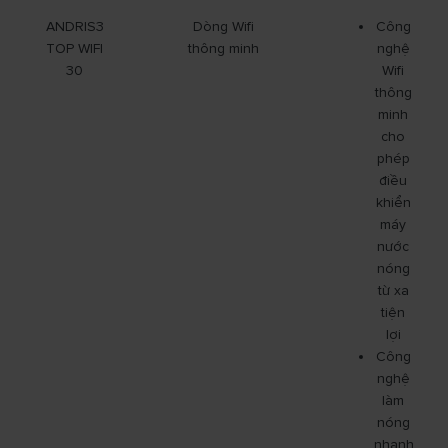
ANDRIS3
Dòng Wifi
Công
TOP WIFI
thông minh
nghệ
30
Wifi
thông
minh
cho
phép
điều
khiển
máy
nước
nóng
từ xa
tiện
lợi
Công
nghệ
làm
nóng
nhanh