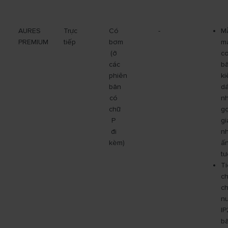
AURES
Trực
Có
-
M
PREMIUM
tiếp
bơm
m
(ở
c
các
bả
phiên
ki
bản
d
có
n
chữ
gọ
P
gi
đi
nh
kèm)
ấ
tư
T
c
c
n
IP
b