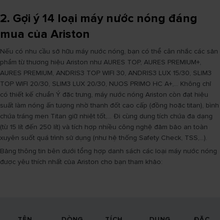
2. Gợi ý 14 loại máy nước nóng đáng
mua của Ariston
Nếu có nhu cầu sở hữu máy nước nóng, bạn có thể cân nhắc các sản
phẩm từ thương hiệu Ariston như AURES TOP, AURES PREMIUM+,
AURES PREMIUM, ANDRIS3 TOP WIFI 30, ANDRIS3 LUX 15/30, SLIM3
TOP WIFI 20/30, SLIM3 LUX 20/30, NUOS PRIMO HC A+,... Không chỉ
có thiết kế chuẩn Ý đặc trưng, máy nước nóng Ariston còn đạt hiệu
suất làm nóng ấn tượng nhờ thanh đốt cao cấp (đồng hoặc titan), bình
chứa tráng men Titan giữ nhiệt tốt,... Đi cùng dung tích chứa đa dạng
(từ 15 lít đến 250 lít) và tích hợp nhiều công nghệ đảm bảo an toàn
xuyên suốt quá trình sử dụng (như hệ thống Safety Check, TSS,...).
Bảng thông tin bên dưới tổng hợp danh sách các loại máy nước nóng
được yêu thích nhất của Ariston cho bạn tham khảo:
TÊN
DÒNG
TÍCH
DUNG
ĐẶC