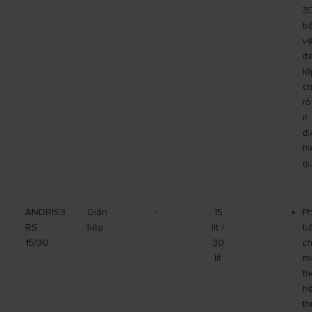
3
b
v
đ
lớ
c
rò
rỉ
đi
hi
qu
ANDRIS3
Gián
-
15
P
RS
tiếp
lít /
b
15/30
30
c
lít
m
th
h
th