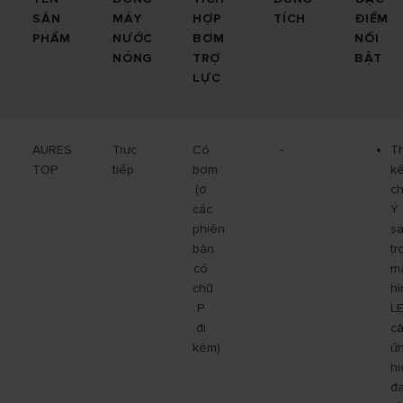
SẢN
MÁY
HỢP
TÍCH
ĐIỂM
PHẨM
NƯỚC
BƠM
NỔI
NÓNG
TRỢ
BẬT
LỰC
AURES
Trực
Có
-
Th
TOP
tiếp
bơm
k
(ở
c
các
Ý
phiên
s
bản
tr
có
m
chữ
hì
P
L
đi
c
kèm)
ứ
hi
đạ