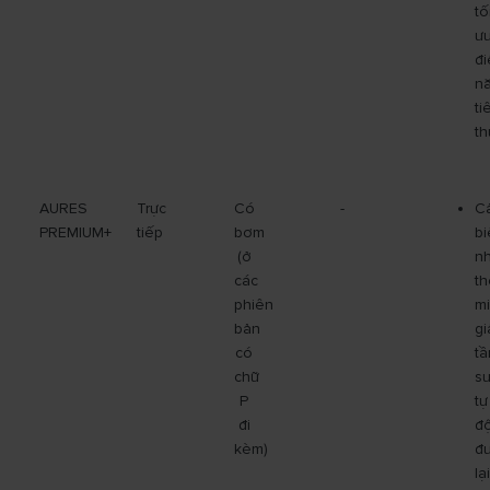
tố
ư
đi
n
ti
th
AURES
Trực
Có
-
C
PREMIUM+
tiếp
bơm
bi
(ở
nh
các
t
phiên
mi
bản
g
có
tầ
chữ
su
P
tự
đi
đ
kèm)
đ
lại