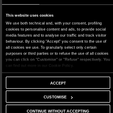
đi
g
kèm)
ti
This website uses cookies
k
di
We use both technical and, with your consent, profiling
tí
cookies to personalise content and ads, to provide social
M
media features and to analyse our traffic and track visitor
đi
behaviour. By clicking "Accept" you consent to the use of
P
all cookies we use. To granularly select only certain
c
purposes or third parties or to refuse the use of all cookies
ẩm
you can click on "Customise" or "Refuse" respectively. You
h
can find out more in our Cookie Policy.
t
a
t
đ
ACCEPT
b
T
CUSTOMISE
K
n
l
CONTINUE WITHOUT ACCEPTING