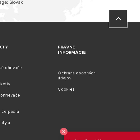
age: Slovak
KTY
PRÁVNE
INFORMÁCIE
ké ohrivače
Ochrana osobných
údajov
kotly
Cookies
 ohrievače
 čerpadlá
aty a
e