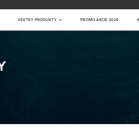
ácia na školení
ntácia pre profesionálov
VŠETKY PRODUKTY
PROMO AKCIE 2026
ače vody
Y
CKÉ ZÁSOBNÍKOVÉ OHRIEVAČE VODY
ĽKÉ ELEKTRICKÉ ZÁSOBNÍKOVÉ OHRIEVAČE
ADLÁ PRE OHREV VODY
EVAČE VODY
EVNÉ ZÁSOBNÍKY