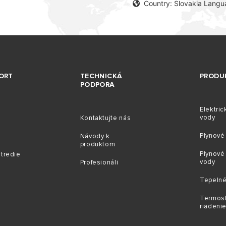
Country: Slovakia Langu
ORT
TECHNICKÁ
PRODU
PODPORA
Elektric
vody
Kontaktujte nás
Plynové 
Návody k
produktom
Plynové
stredie
vody
Profesionáli
Tepelné
Termost
riadeni