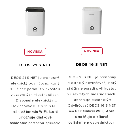
NOVINKA
NOVINKA
DEOS 16 S NET
DEOS 21 S NET
DEOS 16 S NET je prenosný
DEOS 21 S NET je prenosný
elektrický odvlhčovač, ktorý
elektrický odvlhčovač, ktorý
si účinne poradí s vlhkosťou
si účinne poradí s vlhkosťou
v uzavretých miestnostiach.
v uzavretých miestnostiach.
Disponuje elektrickým
Disponuje elektrickým
Odvlhčovač DEOS 16 S NET
výkonom 300 W,
Odvlhčovač DEOS 21 S NET
výkonom 360 W,
trojstupňovou ventiláciou a
má tiež
funkciu WiFi, ktorá
trojstupňovou ventiláciou a
má tiež
funkciu WiFi, ktorá
maximálnym prietokom
umožňuje diaľkové
maximálnym prietokom
umožňuje diaľkové
ovládanie
prostredníctvom
3
ovládanie
vzduchu 166 m³/h - čo sú
pomocou aplikácie
vzduchu až 150 m
/h – čo sú