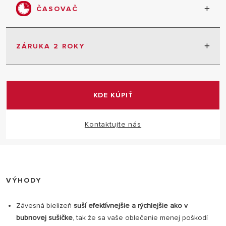
materiálov, zaisťujúci funkčnosť za všetkých
ČASOVAČ
podmienok.
DEOS 21 S NET má časovač, ktorý umožňuje
nastaviť funkciu spustenia alebo vypnutia - ako z
ZÁRUKA 2 ROKY
panelu, tak z mobilnej aplikácie.
2 roky záruka bez obmedzenia
KDE KÚPIŤ
Kontaktujte nás
VÝHODY
Závesná bielizeň
suší efektívnejšie a rýchlejšie ako v
bubnovej sušičke
, tak že sa vaše oblečenie menej poškodí