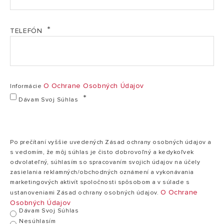
Elektrický příkon
360 W
Hlučnost
45,5 dB
TELEFÓN
CHARAKTERISTIKA
Modely
DEOS 21S NET
Typ chladiva / množství
R290 / 70 g
O Ochrane Osobných Údajov
Informácie
Dávam Svoj Súhlas
Provozní teplota
5-32 °C
Zásobník na kondenzát
3 litry
Napětí
220 – 240 V
Po prečítaní vyššie uvedených Zásad ochrany osobných údajov a
s vedomím, že môj súhlas je čisto dobrovoľný a kedykoľvek
Typ kompresoru
rotující
odvolateľný, súhlasím so spracovaním svojich údajov na účely
Maximální průtok vzduchu
166 m³/h
zasielania reklamných/obchodných oznámení a vykonávania
marketingových aktivít spoločnosti spôsobom a v súlade s
Třída vodotěsnosti
IPX0
O Ochrane
ustanoveniami Zásad ochrany osobných údajov.
Osobných Údajov
Hmotnost (netto/butto)
14,4 / 15,2 kg
Dávam Svoj Súhlas
Nesúhlasím