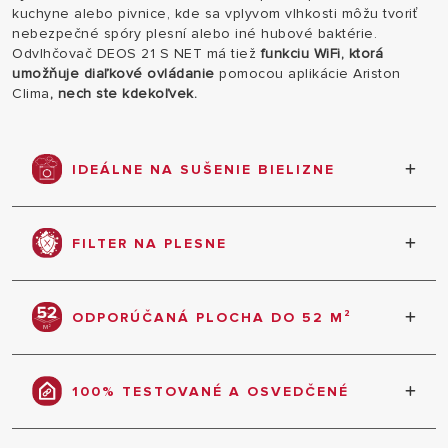
kuchyne alebo pivnice, kde sa vplyvom vlhkosti môžu tvoriť
nebezpečné spóry plesní alebo iné hubové baktérie.
Odvlhčovač DEOS 21 S NET má tiež
funkciu WiFi, ktorá
umožňuje diaľkové ovládanie
pomocou aplikácie Ariston
Clima
, nech ste kdekoľvek.
IDEÁLNE NA SUŠENIE BIELIZNE
Vďaka svojmu maximálnemu výkonu, trom úrovniam
ventilácie a maximálnemu prietoku vzduchu 166
FILTER NA PLESNE
m³/h je DEOS 21 S NET dokonalým zariadením na
sušenie bielizne.
DEOS 21 S NET je sušič vzduchu s HEPA filtrom
(High Efficiency Particulate Air Filter), ktorý vám
ODPORÚČANÁ PLOCHA DO 52 M²
umožní zbaviť sa: suspendovaných častíc, peľu,
prachu, jemných zvieracích chlpov, spór plesní
Optimálne parametre odvlhčovača pre miestnosti
alebo iných baktérií, ktoré sú pre vaše zdravie
do 52 m², ako sú: kúpeľne, kuchyne, pivnice a
nebezpečné.
100% TESTOVANÉ A OSVEDČENÉ
vďaka tichej prevádzke aj spálne.
Domáci odvlhčovač vyvinutý z najlepších