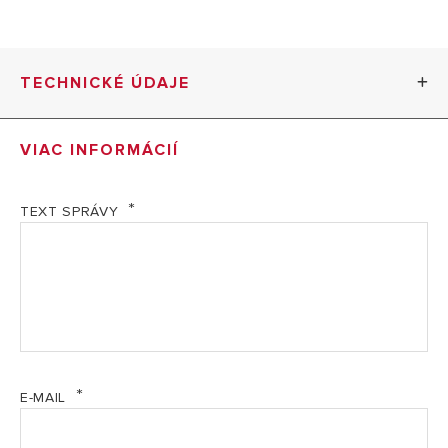
TECHNICKÉ ÚDAJE
VIAC INFORMÁCIÍ
TECHNICKÁ SPECIFIKACE: DEOS
Modely
DEOS 21S NET
TEXT SPRÁVY
OBJEDNACÍ KÓD
TECHNICKÁ DATA
Modely
DEOS 21S NET
Doporučená plocha
37 m²
Maximální plocha
52 m²
E-MAIL
Sušící výkon
20 litrů / den