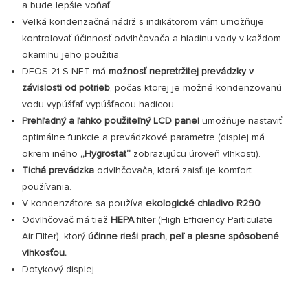
a bude lepšie voňať
.
Veľká kondenzačná nádrž s indikátorom vám umožňuje
kontrolovať účinnosť odvlhčovača a hladinu vody v každom
okamihu jeho použitia.
DEOS 21 S NET má
možnosť nepretržitej prevádzky v
závislosti od potrieb
, počas ktorej je možné kondenzovanú
vodu vypúšťať vypúšťacou hadicou.
Prehľadný a ľahko použiteľný LCD panel
umožňuje nastaviť
optimálne funkcie a prevádzkové parametre (displej má
okrem iného
„Hygrostat“
zobrazujúcu úroveň vlhkosti).
Tichá prevádzka
odvlhčovača, ktorá zaisťuje komfort
používania.
V kondenzátore sa používa
ekologické chladivo R290
.
Odvlhčovač má tiež
HEPA
filter (High Efficiency Particulate
Air Filter), ktorý
účinne rieši prach, peľ a plesne spôsobené
vlhkosťou.
Dotykový displej.