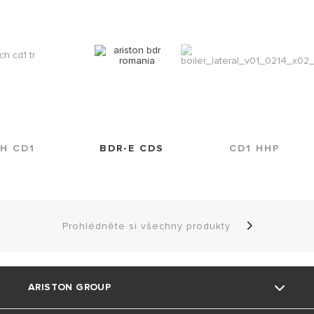
H CD1
BDR-E CDS
CD1 HHP
Prohlédněte si všechny produkty
ARISTON GROUP