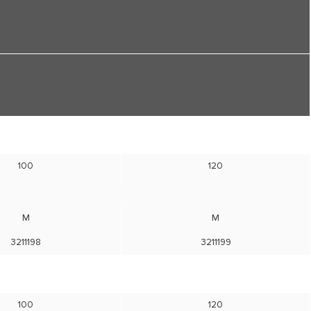
100
120
M
M
3211198
3211199
100
120