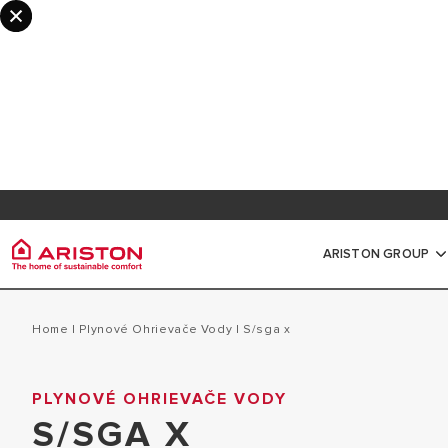
Informácie pre odborníkov a partnerov
Registr
Vernostný program myAriston
Dokume
ARISTON GROUP
Ariston Group
Ohriev
Všechny produkty
Home
|
Plynové Ohrievače Vody
|
s/sga x
O NÁS
MALÉ ELEKTRI
PLYNOVÉ OHRIEVAČE VODY
OHRIEVAČE VODY
POBOČKY ARISTON SK
S/SGA X
STREDNÉ A VE
PLYNOVÉ KOTLY