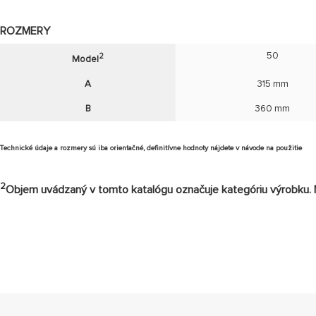
ROZMERY
50
2
Model
A
315 mm
B
360 mm
Technické údaje a rozmery sú iba orientačné, definitívne hodnoty nájdete v návode na použitie
2
Objem uvádzaný v tomto katalógu označuje kategóriu výrobku. M