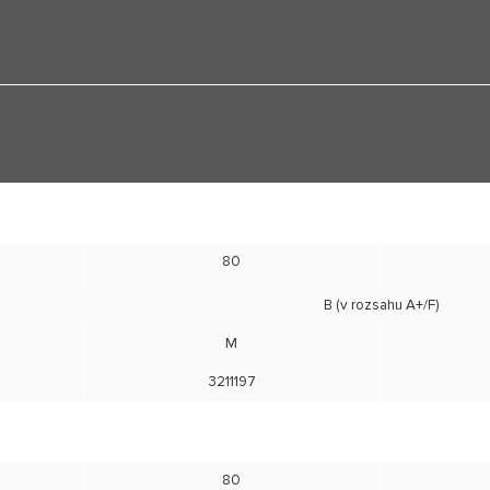
80
B (v rozsahu A+/F)
M
3211197
80