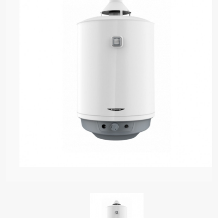
ADLÁ PRE OHREV VODY
EVAČE VODY
EVNÉ ZÁSOBNÍKY
Y OD OHRIEVAČE VODY