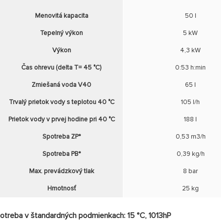
Menovitá kapacita
50 l
Tepelný výkon
5 kW
Výkon
4,3 kW
Čas ohrevu (delta T= 45 °C)
0:53 h:min
Zmiešaná voda V40
65 l
Trvalý prietok vody s teplotou 40 °C
105 l/h
Prietok vody v prvej hodine pri 40 °C
188 l
Spotreba ZP*
0,53 m3/h
Spotreba PB*
0,39 kg/h
Max. prevádzkový tlak
8 bar
Hmotnosť
25 kg
otreba v štandardných podmienkach: 15 °C, 1013hP