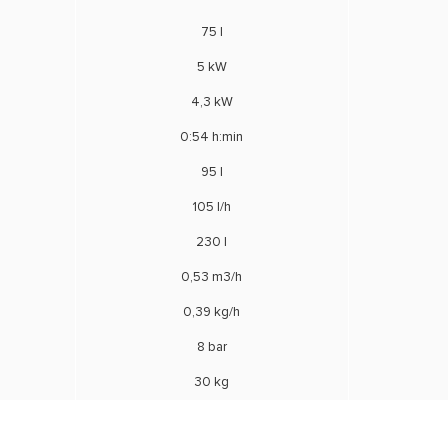
75 l
5 kW
4,3 kW
0:54 h:min
95 l
105 l/h
230 l
0,53 m3/h
0,39 kg/h
8 bar
30 kg