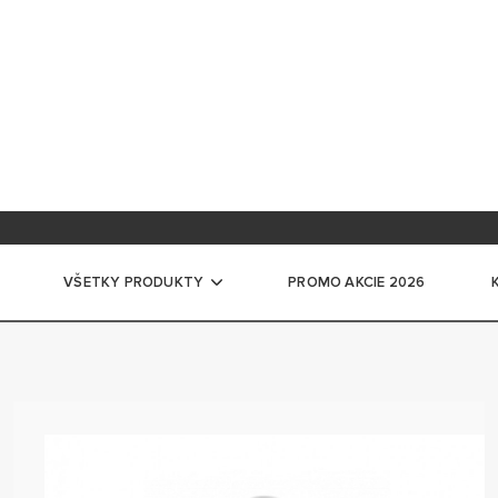
ácia na školení
ntácia pre profesionálov
VŠETKY PRODUKTY
PROMO AKCIE 2026
ače vody
CKÉ ZÁSOBNÍKOVÉ OHRIEVAČE VODY
ĽKÉ ELEKTRICKÉ ZÁSOBNÍKOVÉ OHRIEVAČE