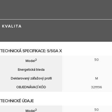
KVALITA
TECHNICKÁ SPECIFIKACE: S/SGA X
50
2
Model
Energetická trieda
Deklarovaný záťažový profil
M
OBJEDNÁVACÍ KÓD
3211196
TECHNICKÉ ÚDAJE
50
2
Model