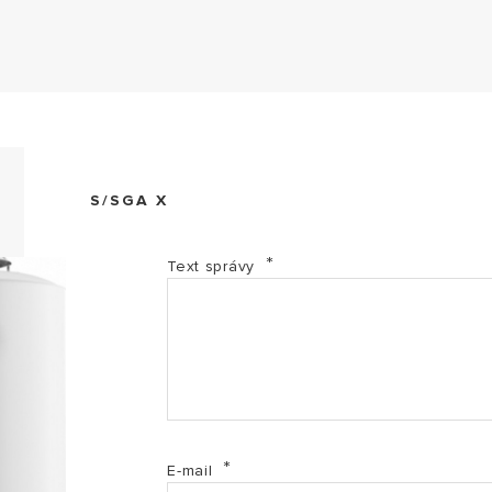
EL Energetický štítek 2017-3211196 (PDF, 144.93 kb)
S/SGA X
EL Energetický štítek 2017-3211197 (PDF, 144.83 kb)
Text správy
EL Energetický štítek 2017-3211198 (PDF, 144.83 kb)
EL Energetický štítek 2017-3211199 (PDF, 144.61 kb)
MI Informácie o výrobcovi SK (PDF, 29.09 kb)
E-mail
Manuál - S_SGA_X_EE (PDF, 5.43 mb)