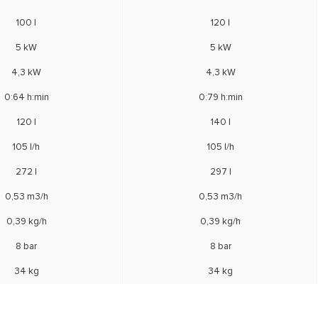
100 l
120 l
5 kW
5 kW
4,3 kW
4,3 kW
0:64 h:min
0:79 h:min
120 l
140 l
105 l/h
105 l/h
272 l
297 l
0,53 m3/h
0,53 m3/h
0,39 kg/h
0,39 kg/h
8 bar
8 bar
34 kg
34 kg