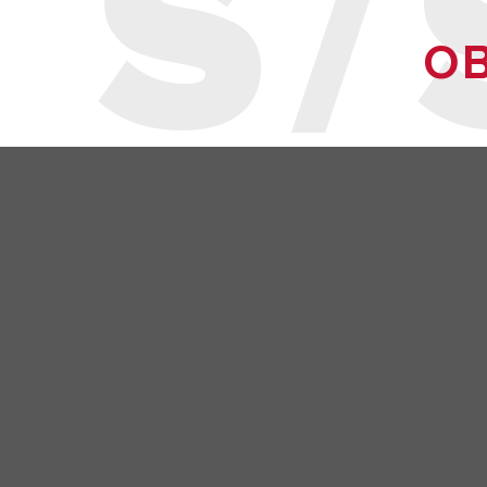
S/
OB