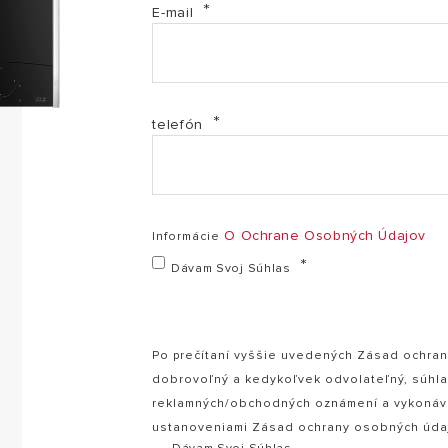
E-mail
MAN Rychlé uvedení do provozu - GENUS ALTES ONE
MI Informácie o výrobcovi SK (PDF, 29.09 kb)
telefón
PF Informační list - Alteas ONEplus NET (PDF, 231.55 
SI Bezpečnostní instrukce Clas Genus Cares CZ (PDF
O Ochrane Osobných Údajov
Informácie
Vyhlásenie o zhode uistenia - KOTLE PLYN do 35 kW 
Dávam Svoj Súhlas
Po prečítaní vyššie uvedených Zásad ochran
dobrovoľný a kedykoľvek odvolateľný, súhla
reklamných/obchodných oznámení a vykonáva
ustanoveniami Zásad ochrany osobných úda