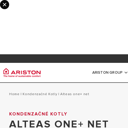
Informácie pre odborníkov a partnerov
Registr
Vernostný program myAriston
Dokume
ARISTON GROUP
Ariston Group
Ohriev
Všechny produkty
Home
|
Kondenzačné Kotly
|
alteas one+ net
O NÁS
MALÉ ELEKTRI
KONDENZAČNÉ KOTLY
OHRIEVAČE VODY
POBOČKY ARISTON SK
ALTEAS ONE+ NET
STREDNÉ A VE
PLYNOVÉ KOTLY