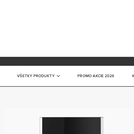
ácia na školení
ntácia pre profesionálov
VŠETKY PRODUKTY
PROMO AKCIE 2026
ače vody
CKÉ ZÁSOBNÍKOVÉ OHRIEVAČE VODY
ĽKÉ ELEKTRICKÉ ZÁSOBNÍKOVÉ OHRIEVAČE