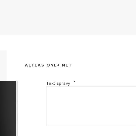
BIM file
ALTEAS ONE+ NET
EL Energetický štítek - Alteas ONEplus NET (PDF, 33
Text správy
EL Energetický štítek - Alteas One+ Net (PDF, 336.69
MAN Manuál - GENUS ALTEAS ONE (PDF, 11.92 mb)
MAN Obsluha - GENUS ALTEAS ONE (PDF, 3.61 mb)