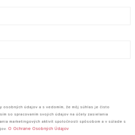
 (PDF, 2.39 mb)
kb)
, 280.08 kb)
(PDF, 2.51 mb)
y osobných údajov a s vedomím, že môj súhlas je čisto
sím so spracovaním svojich údajov na účely zasielania
nia marketingových aktivít spoločnosti spôsobom a v súlade s
O Ochrane Osobných Údajov
jov.