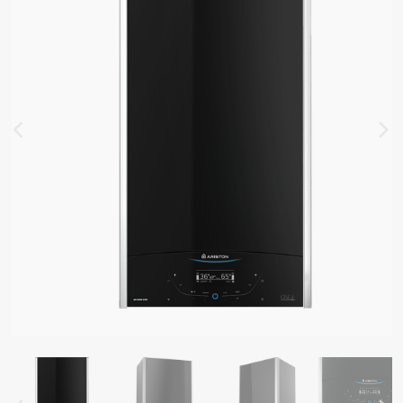
ADLÁ PRE OHREV VODY
EVAČE VODY
EVNÉ ZÁSOBNÍKY
Y OD OHRIEVAČE VODY