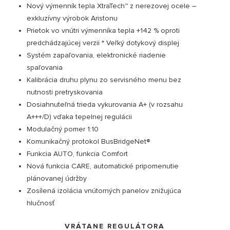
Nový výmenník tepla XtraTech™ z nerezovej ocele –
exkluzívny výrobok Aristonu
Prietok vo vnútri výmenníka tepla +142 % oproti
predchádzajúcej verzii * Veľký dotykový displej
Systém zapaľovania, elektronické riadenie
spaľovania
Kalibrácia druhu plynu zo servisného menu bez
nutnosti pretryskovania
Dosiahnuteľná trieda vykurovania A+ (v rozsahu
A+++/D) vďaka tepelnej regulácii
NÁVŠTEVA
Modulačný pomer 1:10
Komunikačný protokol BusBridgeNet®
Funkcia AUTO, funkcia Comfort
Nová funkcia CARE, automatické pripomenutie
plánovanej údržby
Zosílená izolácia vnútorných panelov znižujúca
hlučnosť
VRÁTANE REGULÁTORA