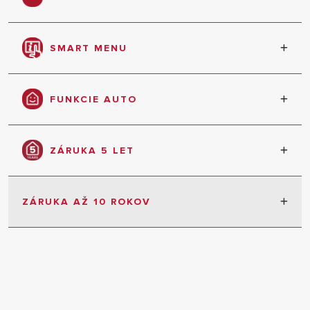
Múdra konštrukcia zaručuje minimálne rozmery
SMART MENU
Dotykový displej s vysokým rozlíšením a
intuitívnym menu, z ktorého môžete nadno
FUNKCIE AUTO
nastaviť teplotu pre všetky vykurovacie zóny
Určuje množstvo energie pre dosiahnutie
teploty, po ktorej túžite, a udržuje ju stabilný
ZÁRUKA 5 LET
ZÁRUKA AŽ 10 ROKOV
5 rokov záruka bez obmedzenia
10 rokov na spalinový výmenník
Podmienka: Uvedenie do prevádzky
autorizovaným servisom a prehliadka každý rok