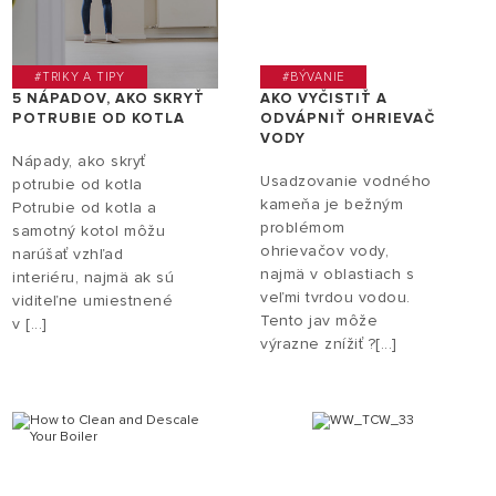
#TRIKY A TIPY
#BÝVANIE
5 NÁPADOV, AKO SKRYŤ
AKO VYČISTIŤ A
POTRUBIE OD KOTLA
ODVÁPNIŤ OHRIEVAČ
VODY
Nápady, ako skryť
Usadzovanie vodného
potrubie od kotla
kameňa je bežným
Potrubie od kotla a
problémom
samotný kotol môžu
ohrievačov vody,
narúšať vzhľad
najmä v oblastiach s
interiéru, najmä ak sú
veľmi tvrdou vodou.
viditeľne umiestnené
Tento jav môže
v [...]
výrazne znížiť ?[...]