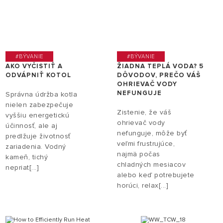
#BÝVANIE
#BÝVANIE
AKO VYČISTIŤ A
ŽIADNA TEPLÁ VODA? 5
ODVÁPNIŤ KOTOL
DÔVODOV, PREČO VÁŠ
OHRIEVAČ VODY
NEFUNGUJE
Správna údržba kotla
nielen zabezpečuje
Zistenie, že váš
vyššiu energetickú
ohrievač vody
účinnosť, ale aj
nefunguje, môže byť
predlžuje životnosť
veľmi frustrujúce,
zariadenia. Vodný
najmä počas
kameň, tichý
chladných mesiacov
nepriat[...]
alebo keď potrebujete
horúci, relax[...]