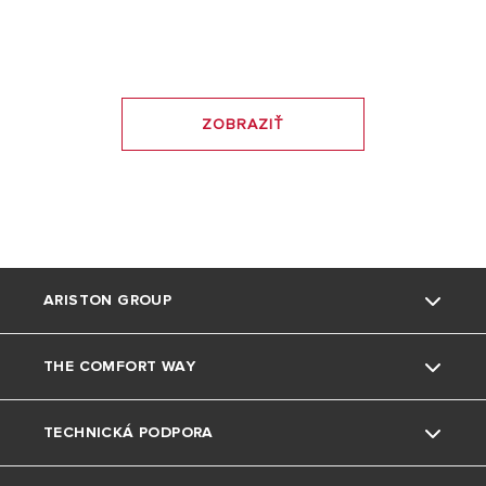
ZOBRAZIŤ
ARISTON GROUP
THE COMFORT WAY
Kto sme
TECHNICKÁ PODPORA
Skupina
Triky a tipy