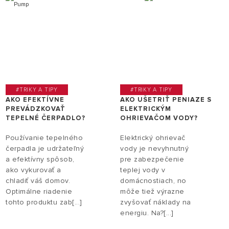
#TRIKY A TIPY
#TRIKY A TIPY
AKO EFEKTÍVNE
AKO UŠETRIŤ PENIAZE S
PREVÁDZKOVAŤ
ELEKTRICKÝM
TEPELNÉ ČERPADLO?
OHRIEVAČOM VODY?
Používanie tepelného
Elektrický ohrievač
čerpadla je udržateľný
vody je nevyhnutný
a efektívny spôsob,
pre zabezpečenie
ako vykurovať a
teplej vody v
chladiť váš domov.
domácnostiach, no
Optimálne riadenie
môže tiež výrazne
tohto produktu zab[...]
zvyšovať náklady na
energiu. Na?[...]