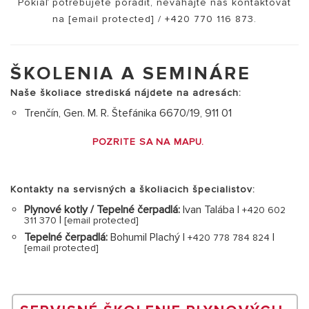
Pokiaľ potrebujete poradiť, neváhajte nás kontaktovať
na
[email protected]
/
+420 770 116 873
.
ŠKOLENIA A SEMINÁRE
Naše školiace strediská nájdete na adresách:
Trenčín, Gen. M. R. Štefánika 6670/19, 911 01
POZRITE SA NA MAPU.
Kontakty na servisných a školiacich špecialistov:
Plynové kotly / Tepelné čerpadlá:
Ivan Talába |
+420 602
|
311 370
[email protected]
Tepelné čerpadlá:
Bohumil Plachý |
|
+420 778 784 824
[email protected]