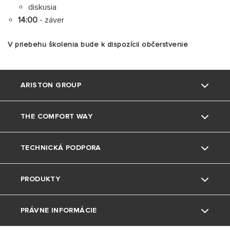
diskusia
14:00
- záver
V priebehu školenia bude k dispozícii občerstvenie
ARISTON GROUP
THE COMFORT WAY
Kto sme
TECHNICKÁ PODPORA
Skupina
Triky a tipy
PRODUKTY
Pobočky Ariston SK
Bývanie
Kontaktujte nás
Referencie
PRÁVNE INFORMÁCIE
Životné prostredie
Návody k produktom
Elektrické ohrivače vody