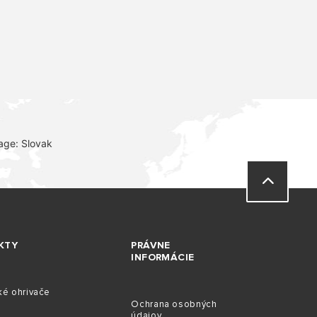
age: Slovak
KTY
PRÁVNE
INFORMÁCIE
ké ohrivače
Ochrana osobných
údajov