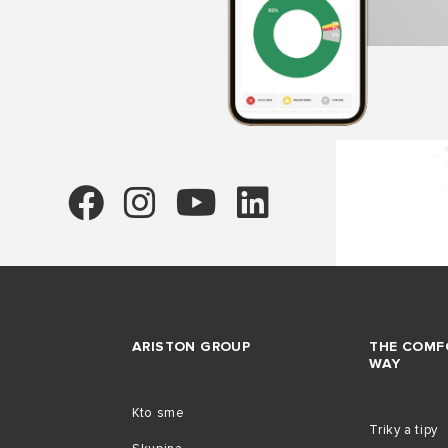
ARISTON GROUP
THE COMF
WAY
Kto sme
Triky a tipy