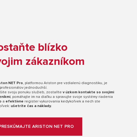
ostaňte blízko
vojim zákazníkom
ston NET Pro
, platformou Ariston pre vzdialenú diagnostiku, je
 profesionálov jednoduchší.
šite svoju ponuku služieb, zostaňte
v úzkom kontakte so svojimi
zníkmi
, pomáhajte im na diaľku a spravujte svoje systémy riadenia
o
a
efektívne
register vykurovania kedykoľvek a nech ste
oľvek:
ušetríte čas a náklady.
PRESKÚMAJTE ARISTON NET PRO