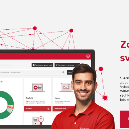
Z
s
S
Ari
život
Vylep
záka
rýchl
kdek