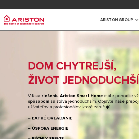
Informácie pre odborníkov a partnerov
Registr
Vernostný program myAriston
Dokume
ARISTON GROUP
Ariston Group
Všechny produkty
Ohriev
O NÁS
OHRIEVAČE VODY
DOM CHYTREJŠÍ,
MALÉ ELEKTRI
POBOČKY ARISTON SK
PLYNOVÉ KOTLY
STREDNÉ A VE
SLEDUJTE NÁS
ŽIVOT JEDNODUCHŠÍ
TEPELNÉ ČERPADLÁ
VODY
REFERENCIE
REGULÁCIA
TEPELNÉ ČERP
Vďaka
riešeniu Ariston Smart Home
máte pohodlie vž
DOPYT A SPOLUPRÁCA
spôsobom
sa stáva jednoduchším. Objavte naše prepoj
SMART HOME
PLYNOVÉ OHRI
SKUPINA
užívateľov a profesionálov, ktoré zaručujú:
KARIÉRA
KATALÓGY A CENNÍKY
NEPRIAMOOHR
– ĽAHKÉ OVLÁDANIE
NÁVODY K PRODUKTOM
– ÚSPORA ENERGIE
– RÝCHLY SERVIS