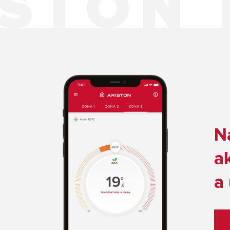
N
a
a