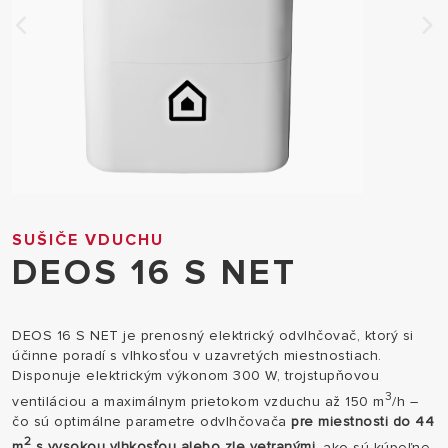
SUŠIČE VDUCHU
DEOS 16 S NET
DEOS 16 S NET je prenosný elektrický odvlhčovač, ktorý si
účinne poradí s vlhkosťou v uzavretých miestnostiach.
Disponuje elektrickým výkonom 300 W, trojstupňovou
3
ventiláciou a maximálnym prietokom vzduchu až 150 m
/h –
čo sú optimálne parametre odvlhčovača
pre miestnosti do 44
2
m
s vysokou vlhkosťou alebo zle vetranými
, ako sú kúpeľne,