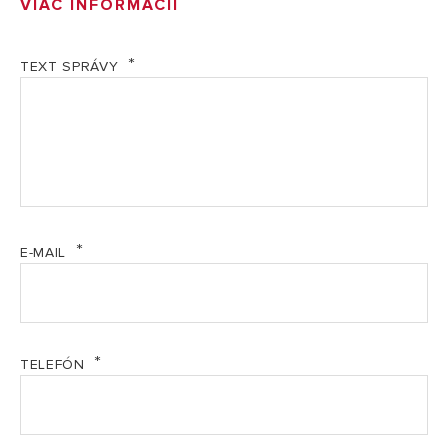
VIAC INFORMÁCIÍ
TECHNICKÁ SPECIFIKACE: DEOS
Modely
DEOS 16S NET
TEXT SPRÁVY
OBJEDNACÍ KÓD
TECHNICKÁ DATA
Modely
DEOS 16S NET
Doporučená plocha
29 m²
Maximální plocha
44 m²
E-MAIL
Sušící výkon
16 litrů / den
Elektrický příkon
300 W
Hlučnost
46 dB
TELEFÓN
CHARAKTERISTIKA
Modely
DEOS 16S NET