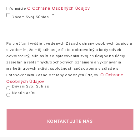
Typ chladiva / množství
R290 / 70 g
O Ochrane Osobných Údajov
Informácie
Dávam Svoj Súhlas
Provozní teplota
5-32 °C
Zásobník na kondenzát
3 litry
Napětí
220 – 240 V
Po prečítaní vyššie uvedených Zásad ochrany osobných údajov a
s vedomím, že môj súhlas je čisto dobrovoľný a kedykoľvek
Typ kompresoru
rotující
odvolateľný, súhlasím so spracovaním svojich údajov na účely
Maximální průtok vzduchu
150 m³/h
zasielania reklamných/obchodných oznámení a vykonávania
marketingových aktivít spoločnosti spôsobom a v súlade s
Třída vodotěsnosti
IPX0
O Ochrane
ustanoveniami Zásad ochrany osobných údajov.
Osobných Údajov
Hmotnost (netto/butto)
14,3 / 15,2 kg
Dávam Svoj Súhlas
Nesúhlasím
Technické údaje a rozmery sú iba orientačné, definitívne hodnoty nájdete v návode na použitie
KONTAKTUJTE NÁS