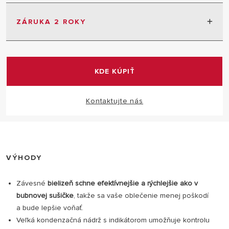
Domáci odvlhčovač vyvinutý z najlepších
materiálov, zaisťujúci funkčnosť za všetkých
ZÁRUKA 2 ROKY
podmienok.
2 roky záruka bez obmedzenia
KDE KÚPIŤ
Kontaktujte nás
VÝHODY
Závesné
bielizeň schne efektívnejšie a rýchlejšie ako v
bubnovej sušičke
, takže sa vaše oblečenie menej poškodí
a bude lepšie voňať.
Veľká kondenzačná nádrž s indikátorom umožňuje kontrolu