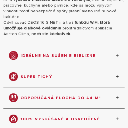
práčovne, kuchyne alebo pivnice, kde sa môžu vplyvom
vlhkosti tvoriť nebezpečné spóry plesní alebo iné hubové
baktérie .
Odvlhčovač DEOS 16 S NET má tiež
funkciu WiFi, ktorá
umožňuje diaľkové ovládanie
prostredníctvom aplikácie
Ariston Clima,
nech ste kdekoľvek.
IDEÁLNE NA SUŠENIE BIELIZNE
Vďaka svojmu maximálnemu výkonu, trom úrovniam
ventilácie a maximálnemu prietoku vzduchu 150
SUPER TICHÝ
m³/h je DEOS 16 S NET dokonalým zariadením na
sušenie bielizne.
Tichý chod odvlhčovača zaisťuje komfort
používania v každej miestnosti.
ODPORÚČANÁ PLOCHA DO 44 M²
Optimálne parametre odvlhčovača pre miestnosti
do 44 m², ako sú: kúpeľne, kuchyne, pivnice a
100% VYSKÚŠANÉ A OSVEDČENÉ
vďaka tichej prevádzke aj spálne.