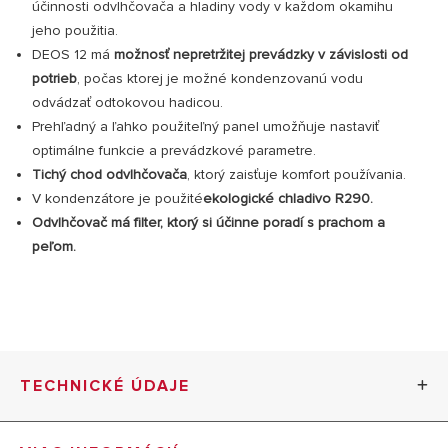
účinnosti odvlhčovača a hladiny vody v každom okamihu
jeho použitia.
DEOS 12 má
možnosť nepretržitej prevádzky v závislosti od
potrieb
, počas ktorej je možné kondenzovanú vodu
odvádzať odtokovou hadicou.
Prehľadný a ľahko použiteľný panel umožňuje nastaviť
optimálne funkcie a prevádzkové parametre.
Tichý chod odvlhčovača
, ktorý zaisťuje komfort používania.
V kondenzátore je použité
ekologické chladivo R290.
Odvlhčovač má filter, ktorý si účinne poradí s prachom a
peľom.
TECHNICKÉ ÚDAJE