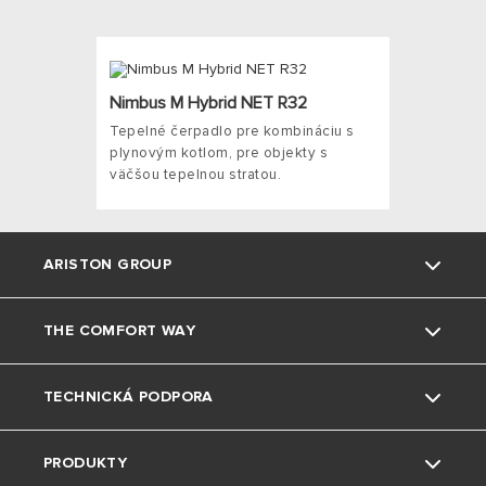
Nimbus M Hybrid NET R32
Tepelné čerpadlo pre kombináciu s
plynovým kotlom, pre objekty s
väčšou tepelnou stratou.
ARISTON GROUP
THE COMFORT WAY
Kto sme
TECHNICKÁ PODPORA
Skupina
Triky a tipy
PRODUKTY
Pobočky Ariston SK
Bývanie
Kontaktujte nás