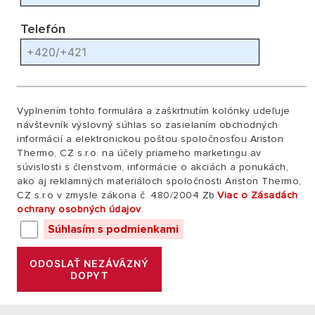
Telefón
Vyplnením tohto formulára a zaškrtnutím kolónky udeľuje
návštevník výslovný súhlas so zasielaním obchodných
informácií a elektronickou poštou spoločnosťou Ariston
Thermo, CZ s.r.o. na účely priameho marketingu av
súvislosti s členstvom, informácie o akciách a ponukách,
ako aj reklamných materiáloch spoločnosti Ariston Thermo,
CZ s.r.o v zmysle zákona č. 480/2004 Zb.
Viac o Zásadách
ochrany osobných údajov
.
Súhlasím s podmienkami
ODOSLAŤ NEZÁVÄZNÝ
DOPYT