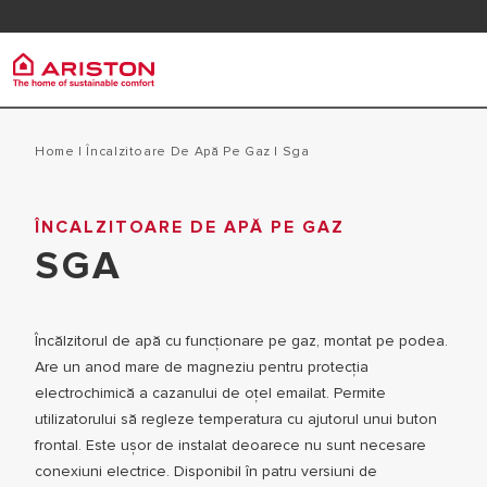
Contactează-ne
FAQ
Ariston Group
Centra
produse | CATEGORII
Home
|
Încalzitoare De Apă Pe Gaz
|
sga
DESPRE NOI
CENTRALE 
ÎNCALZITOARE DE APĂ PE GAZ
CENTRALE TERMICE
GRUPUL
SGA
CENTRALE
ȊNCĂLZITOARE DE APĂ
CARIERĂ
POMPE DE CĂLDURĂ
Încălzitorul de apă cu funcţionare pe gaz, montat pe podea.
Are un anod mare de magneziu pentru protecția
electrochimică a cazanului de oțel emailat. Permite
utilizatorului să regleze temperatura cu ajutorul unui buton
frontal. Este ușor de instalat deoarece nu sunt necesare
conexiuni electrice. Disponibil în patru versiuni de