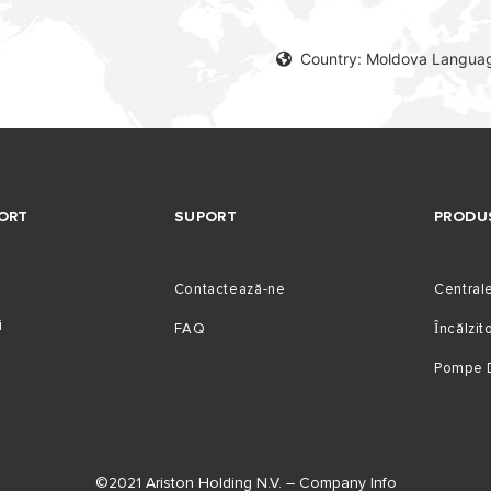
Country: Moldova Langua
ORT
SUPORT
PRODU
Contactează-ne
Central
i
FAQ
Ȋncălzi
Pompe 
©2021 Ariston Holding N.V. – Company Info