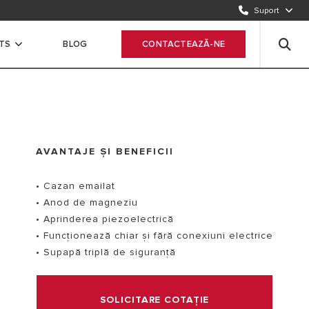
22470202
Suport
COMPLETEAZĂ FORMULARUL ȘI TE CONTACTĂM NOI
TS
BLOG
CONTACTEAZĂ-NE
Trimiteți cererea
AVANTAJE ȘI BENEFICII
• Cazan emailat
• Anod de magneziu
• Aprinderea piezoelectrică
• Funcționează chiar și fără conexiuni electrice
• Supapă triplă de siguranță
SOLICITARE COTAȚIE