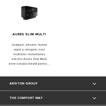
AURES SLIM MULTI
Compact, eficient, foarte
rapid și elegant, noul
încălzitor instantaneu
electric Aures Slim Multi
este soluția ideală pentru a
avea apă fierbinte gata
imediat imediat după
deschiderea robinetului. Nu
mai pierdeți timp și energie
ARISTON GROUP
în timp ce așteptați apă
fierbinte, scutindu-vă de
frisoane la duș. Calitatea,
THE COMFORT WAY
Despre Noi
eficiența și fiabilitatea sunt