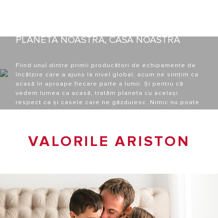
PLANETA NOASTRĂ, CASA NOASTRĂ
Fiind unul dintre primii producători de echipamente de
încălzire care a ajuns la nivel global, acum ne simțim ca
acasă în aproape fiecare parte a lumii. Și pentru că
vedem lumea ca acasă, tratăm planeta cu același
respect ca și casele care ne găzduiesc. Nimic nu poate
strica acel sentiment de „nu există loc ca acasă”.
VALORILE ARISTON