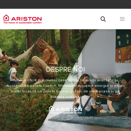
DESPRE NOI
Ariston oferă mai multor case acces la soluții avansate şi
sustenabile pentru confort, folosind mai puține energie și efort,
astfel încât să ne putem bucura cu toții de viață acasă și pe
planeta noastră.